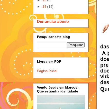
►
15
(5)
►
14
(19)
Denunciar abuso
Pesquisar este blog
da
A p
do
Livros em PDF
pre
doe
Página inicial
vi
des
Vendo Jesus em Marcos -
Que
Que estranha identidade