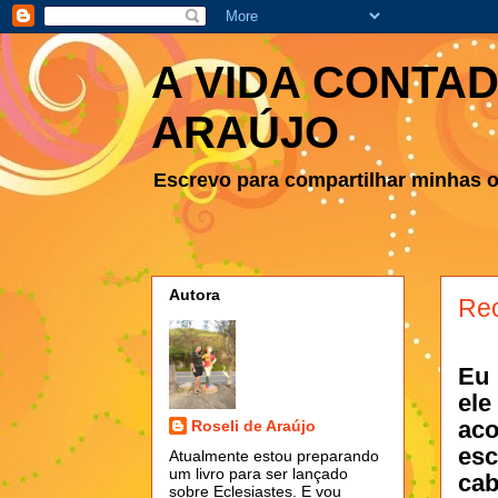
A VIDA CONTAD
ARAÚJO
Escrevo para compartilhar minhas ob
Autora
Rec
Eu
ele
aco
Roseli de Araújo
esc
Atualmente estou preparando
um livro para ser lançado
cab
sobre Eclesiastes. E vou