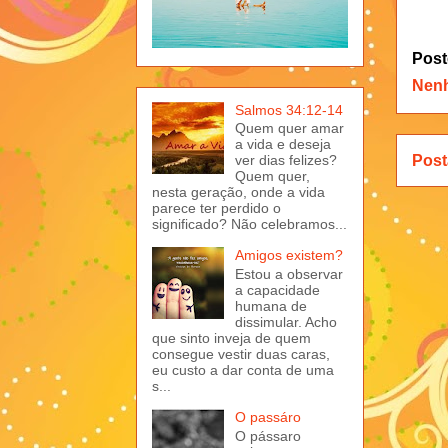
Post
Nen
Salmos 34:12-14
Quem quer amar
a vida e deseja
Post
ver dias felizes?
Quem quer,
nesta geração, onde a vida
parece ter perdido o
significado? Não celebramos...
Amigos existem?
Estou a observar
a capacidade
humana de
dissimular. Acho
que sinto inveja de quem
consegue vestir duas caras,
eu custo a dar conta de uma
s...
O passáro
O pássaro