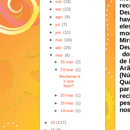
►
out.
(16)
rec
►
set.
(13)
Deu
►
ago.
(9)
hav
►
jul.
(7)
el
mor
►
jun.
(11)
Mir
►
mai.
(16)
Deu
►
abr.
(20)
doe
▼
mar.
(6)
de 
►
31 mar.
(2)
Arã
▼
23 mar.
(1)
(Nú
Reclamar é
Qua
o que
faço?
pa
rec
►
20 mar.
(1)
pes
►
15 mar.
(1)
nos
►
14 mar.
(1)
►
16
(117)