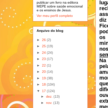
lug
publicar um livro na editora
MEPE sobre saúde emocional
rec
e os ensinos de Jesus.
ass
Ver meu perfil completo
diz
Fic
pod
Arquivo do blog
os
►
26
(2)
min
►
25
(19)
no
►
24
(24)
sem
►
23
(17)
Na 
pel
►
22
(1)
ama
►
20
(14)
mor
►
19
(38)
qu
►
18
(104)
dif
▼
17
(124)
ouv
►
dez.
(13)
ex
►
nov.
(13)
me