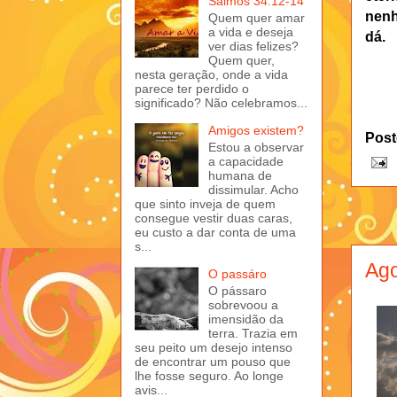
Salmos 34:12-14
nenh
Quem quer amar
a vida e deseja
dá.
ver dias felizes?
Quem quer,
nesta geração, onde a vida
parece ter perdido o
significado? Não celebramos...
Amigos existem?
Post
Estou a observar
a capacidade
humana de
dissimular. Acho
que sinto inveja de quem
consegue vestir duas caras,
eu custo a dar conta de uma
s...
Ago
O passáro
O pássaro
sobrevoou a
imensidão da
terra. Trazia em
seu peito um desejo intenso
de encontrar um pouso que
lhe fosse seguro. Ao longe
avis...