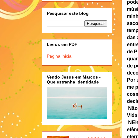
pode
músi
Pesquisar este blog
minh
saco
temp
das 
entr
Livros em PDF
de P
Página inicial
quan
de p
deco
Vendo Jesus em Marcos -
Por 
Que estranha identidade
me p
cosm
deci
Não 
Vida
NEle
efêm
eter