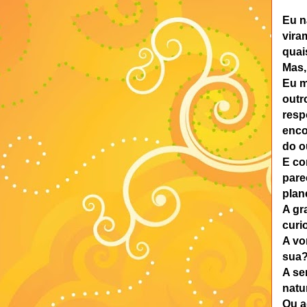
Eu n
vira
quai
Mas,
Eu m
outr
resp
enco
do o
E co
pare
plan
A gr
curi
A vo
sua
A se
natu
Ou a