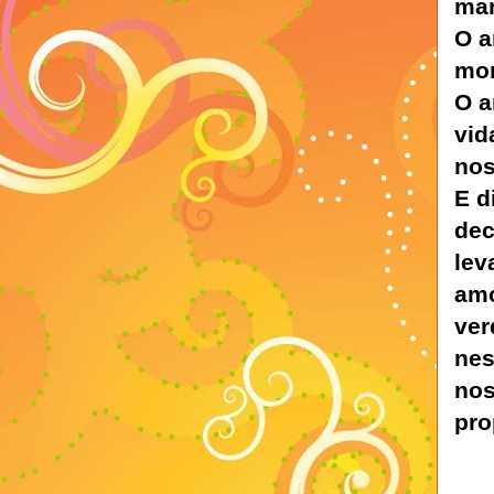
mar
O a
mor
O a
vid
no
E d
dec
lev
amo
ver
nes
nos
pro