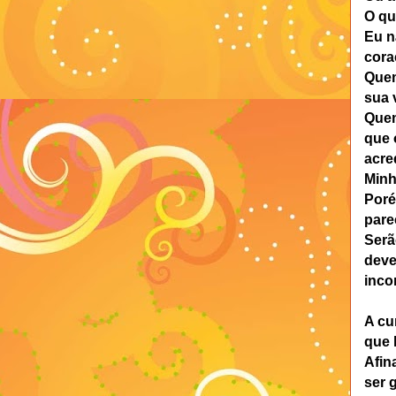
O qu
Eu n
cora
Quem
sua 
Quem
que 
acre
Minh
Poré
pare
Serã
deve
inc
A cu
que 
Afin
ser 