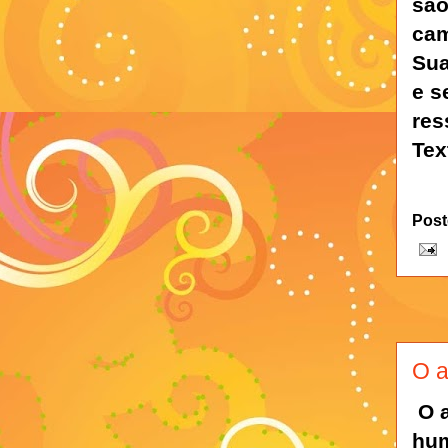
são
cam
Sua
e s
res
Tex
Post
O a
O 
hum