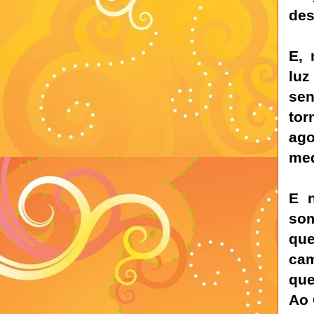
des
E, 
luz
se
tor
ago
med
E 
som
que
cam
que
Ao 