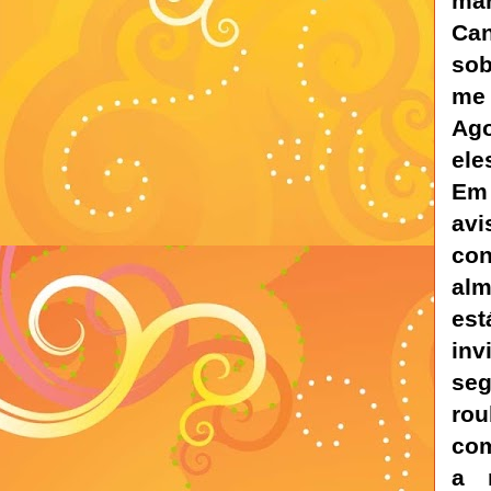
ma
Ca
sob
me 
Ago
ele
Em
avi
co
al
est
inv
se
ro
co
a 