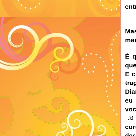
ent
Mas
mai
É q
que
E c
tra
Dia
eu 
vo
Já 
cor
des