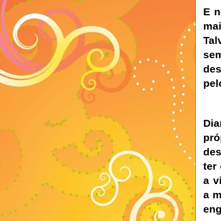
E n
mai
Tal
sem
des
pel
Dia
pr
des
ter
a v
a m
eng