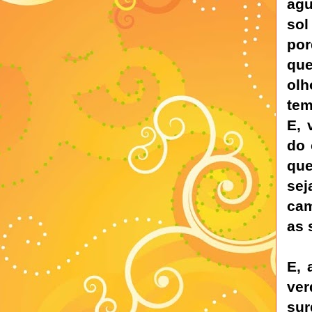
ag
sol
po
qu
olh
tem
E, 
do 
que
sej
cam
as 
E, 
ver
sur