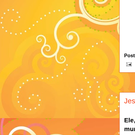
Post
Je
El
mu