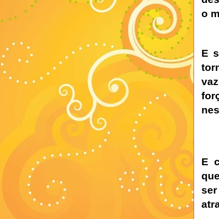
o m
E s
tor
va
for
nes
E c
que
ser
atra