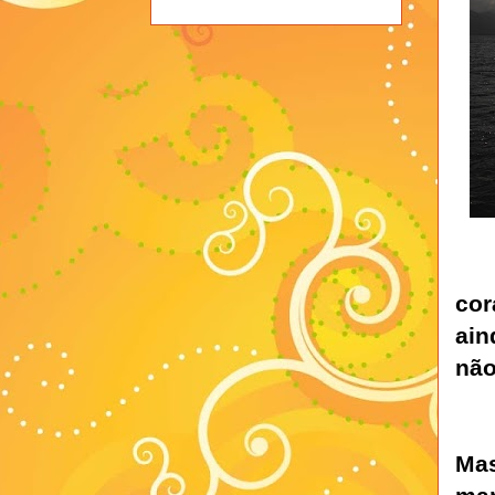
cor
ain
não
Mas