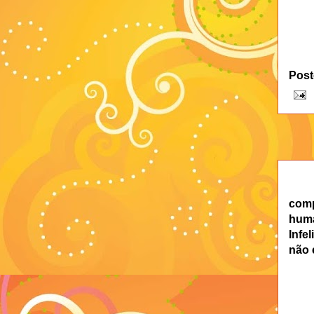
Post
com
hum
Infe
não 