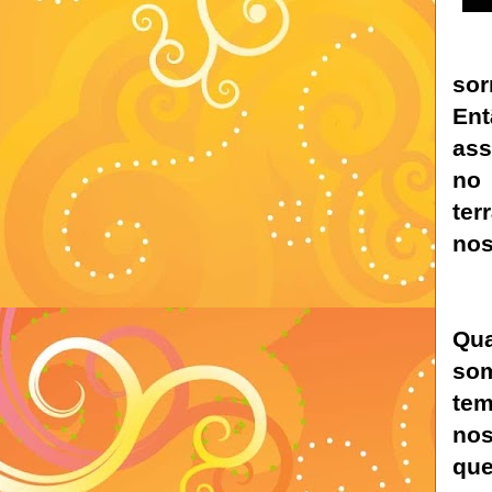
sor
En
ass
no 
ter
nos
Q
so
tem
no
que