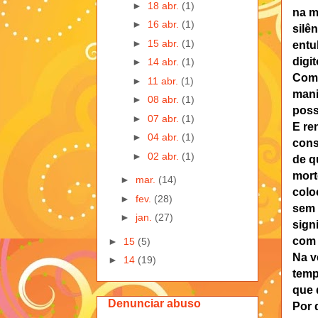
►
18 abr.
(1)
na m
►
16 abr.
(1)
silê
►
15 abr.
(1)
entu
digit
►
14 abr.
(1)
Com 
►
11 abr.
(1)
mani
►
08 abr.
(1)
poss
►
07 abr.
(1)
E re
►
04 abr.
(1)
cons
►
02 abr.
(1)
de q
mort
►
mar.
(14)
colo
►
fev.
(28)
sem 
►
jan.
(27)
sign
com 
►
15
(5)
Na v
►
14
(19)
temp
que 
Denunciar abuso
Por 