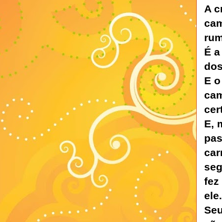
A c
cam
ru
É a
dos
E o
cam
cer
E, 
pas
car
seg
fez
ele
Seu