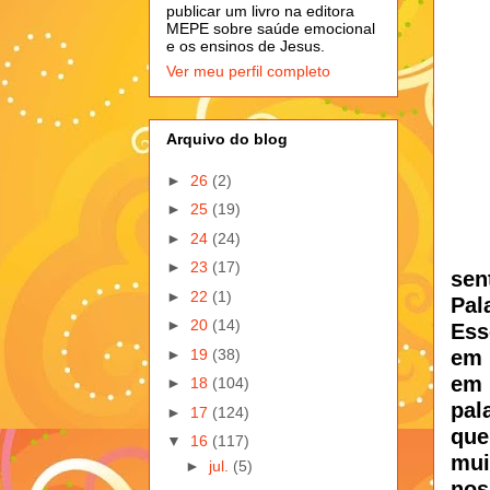
publicar um livro na editora
MEPE sobre saúde emocional
e os ensinos de Jesus.
Ver meu perfil completo
Arquivo do blog
►
26
(2)
►
25
(19)
►
24
(24)
►
23
(17)
sen
►
22
(1)
Pal
►
20
(14)
Ess
►
19
(38)
em 
em 
►
18
(104)
pal
►
17
(124)
que
▼
16
(117)
mui
►
jul.
(5)