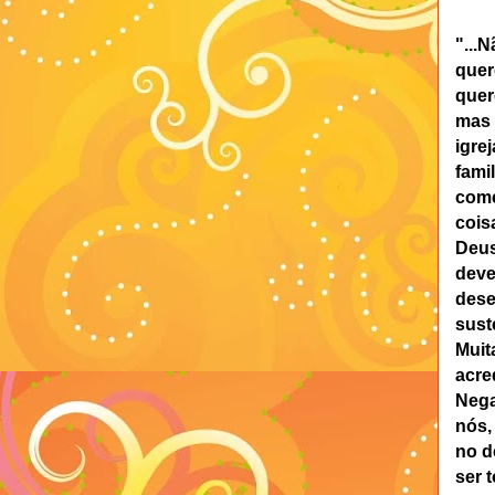
"...
quer
quer
mas 
igre
fami
come
cois
Deus
deve
dese
sust
Muit
acre
Nega
nós,
no d
ser 