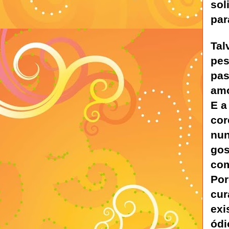
sol
par
Tal
pes
pas
amo
E a
cor
nun
gos
com
Por
cur
exi
ódi