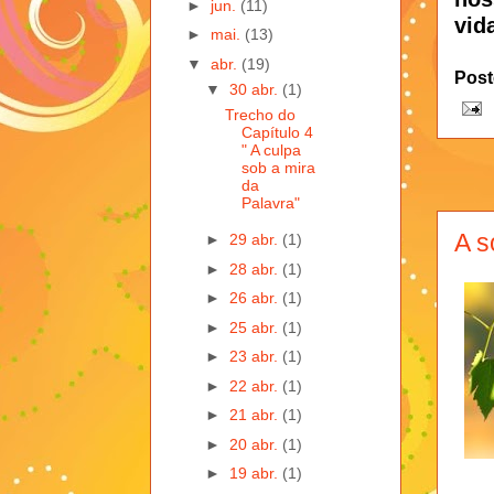
►
jun.
(11)
vida
►
mai.
(13)
▼
abr.
(19)
Post
▼
30 abr.
(1)
Trecho do
Capítulo 4
" A culpa
sob a mira
da
Palavra"
A s
►
29 abr.
(1)
►
28 abr.
(1)
►
26 abr.
(1)
►
25 abr.
(1)
►
23 abr.
(1)
►
22 abr.
(1)
►
21 abr.
(1)
►
20 abr.
(1)
►
19 abr.
(1)