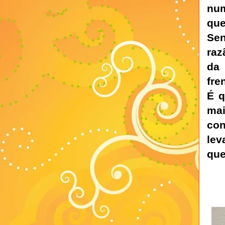
num
que
Sen
raz
da 
fre
É q
mai
con
lev
que