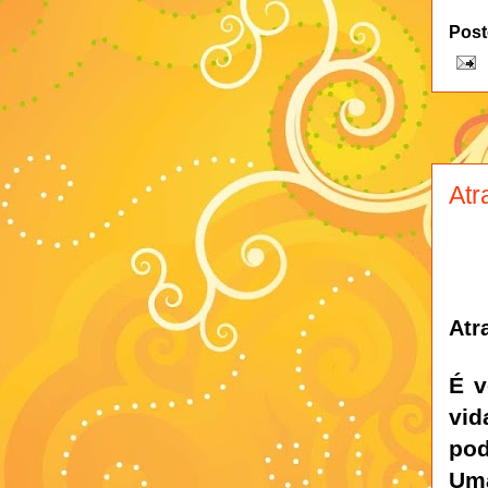
Post
Atra
Atr
É v
vid
pod
Um