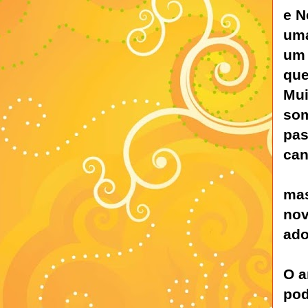
e N
uma
um 
que
Mui
som
pas
can
'pe
mas
nov
ado
O a
pod