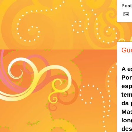
Post
Gue
A e
Por
esp
tem
da 
Mas
lon
des