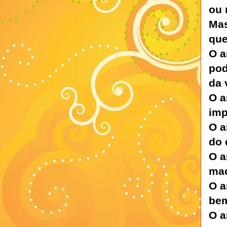
ou 
Mas
que
O a
pod
da 
O a
imp
O a
do
O a
ma
O a
be
O a