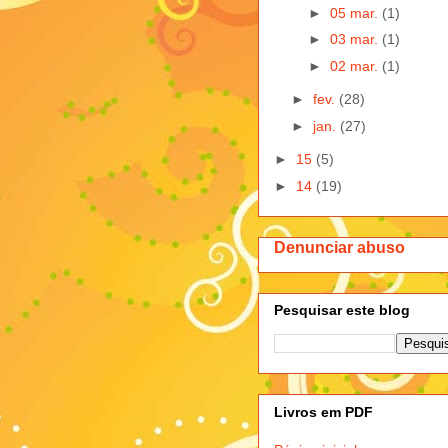
►
05 mar.
(1)
►
03 mar.
(1)
►
02 mar.
(1)
►
fev.
(28)
►
jan.
(27)
►
15
(5)
►
14
(19)
Denunciar abuso
Pesquisar este blog
Livros em PDF