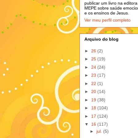
publicar um livro na editora
MEPE sobre saúde emocio
e os ensinos de Jesus.
Ver meu perfil completo
Arquivo do blog
►
26
(2)
►
25
(19)
►
24
(24)
►
23
(17)
►
22
(1)
►
20
(14)
►
19
(38)
►
18
(104)
►
17
(124)
▼
16
(117)
►
jul.
(5)