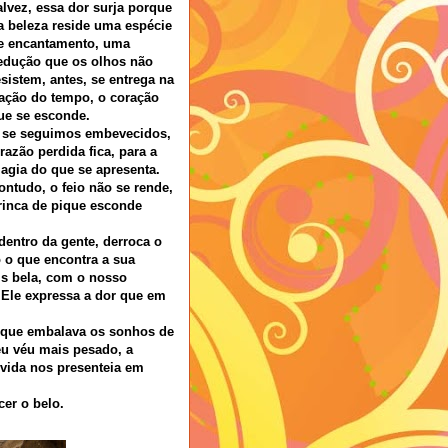
alvez, essa dor surja porque
a beleza reside uma espécie
e encantamento, uma
edução que os olhos não
esistem, antes, se entrega na
ração do tempo, o coração
ue se esconde.
 se seguimos embevecidos,
 razão perdida fica, para a
agia do que se apresenta.
ontudo, o feio não se rende,
rinca de pique esconde
dentro da gente, derroca o
 o que encontra a sua
is bela, com o nosso
 Ele expressa a dor que em
r que embalava os sonhos de
eu véu mais pesado, a
 vida nos presenteia em
cer o belo.