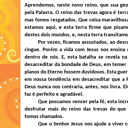
Aprendemos, neste novo reino, que sua geo
pela Palavra. O reino das trevas agora é ter
mas fomos resgatados. Que coisa maravilhosa
estamos aqui, e esta terra firme que pisamo
destes dois mundos, e, nesta terra transitamo
Por vezes, ficamos assustados, ao desc
ringue. Porém a vida com Jesus nos ensina 
dentro de nós. E, esta batalha se revela na
desacreditar da bondade de Deus, em temer
planos do Eterno fossem duvidosos. Esta guer
em nossa tendência em desacreditar que a P
Deus nunca nos contraria, antes, nos livra. E
faz é perfeito e agradável.
Que possamos vencer pela fé, esta incr
desfrutar mais do reino das trevas do que
fomos chamados.
Que o Senhor Jesus nos ajude a viver c