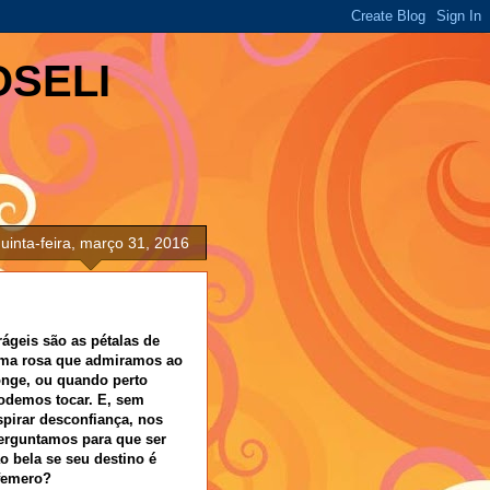
OSELI
uinta-feira, março 31, 2016
rágeis são as pétalas de
ma rosa que admiramos ao
onge, ou quando perto
odemos tocar. E, sem
spirar desconfiança, nos
erguntamos para que ser
ão bela se seu destino é
femero?