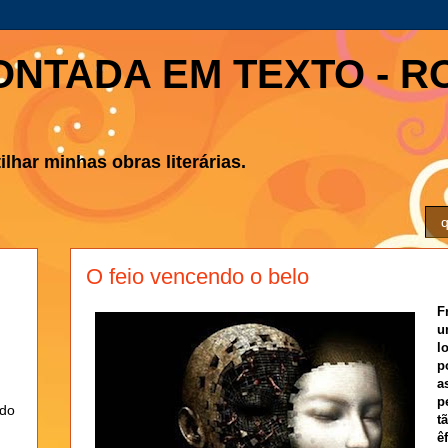
ONTADA EM TEXTO - R
lhar minhas obras literárias.
q
O feio vencendo o belo
F
u
l
p
a
p
ndo
t
ê