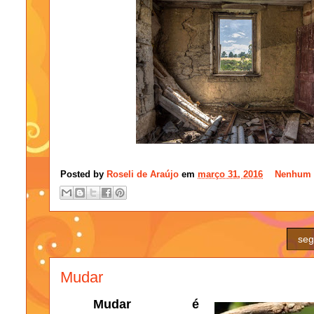
Posted by
Roseli de Araújo
em
março 31, 2016
Nenhum 
seg
Mudar
Mudar é