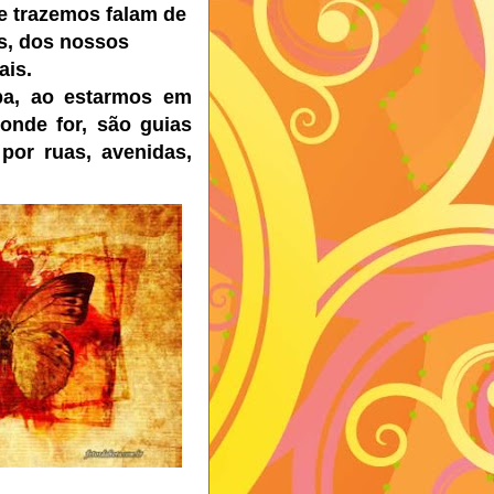
e trazemos falam de
s, dos nossos
eais.
pa, ao estarmos em
onde for, são guias
por ruas, avenidas,