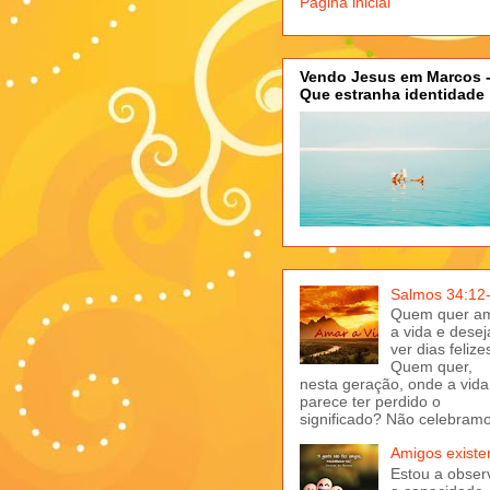
Página inicial
Vendo Jesus em Marcos 
Que estranha identidade
Salmos 34:12
Quem quer a
a vida e desej
ver dias felize
Quem quer,
nesta geração, onde a vida
parece ter perdido o
significado? Não celebramo
Amigos exist
Estou a obser