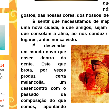
qu
nó
gostos, das nossas cores, dos nossos id
-
É sentir que necessitamos de ma
uma nova cidade, e que amigos, sejam 
que consolam a alma, ao nos conduzir 
lugares, antes nunca visto.
É desvendar
um mundo novo que
nasce dentro da
gente. Este que
-14
brota, por vezes
mar
a
produz certa
s?
melancolia, um
desencontro com o
s...
passado da
composição do que
em?
var
somos, apontando