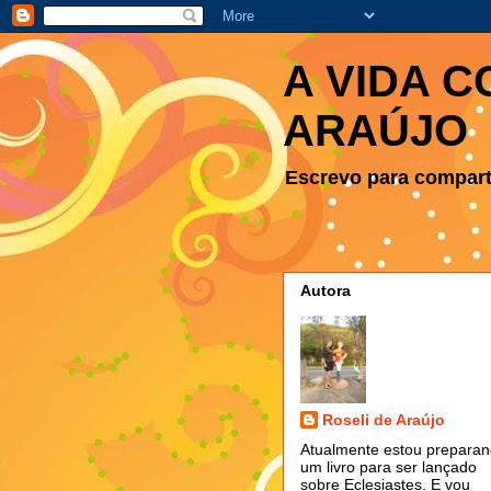
A VIDA C
ARAÚJO
Escrevo para comparti
Autora
Roseli de Araújo
Atualmente estou prepara
um livro para ser lançado
sobre Eclesiastes. E vou