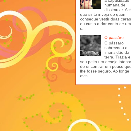
a capacidade
humana de
dissimular. Ac
que sinto inveja de quem
consegue vestir duas caras
eu custo a dar conta de u
s...
O passáro
O pássaro
sobrevoou a
imensidão da
terra. Trazia 
seu peito um desejo intens
de encontrar um pouso qu
lhe fosse seguro. Ao longe
avis...