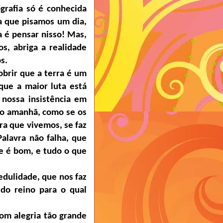
grafia só é conhecida
ra que pisamos um dia,
 é pensar nisso! Mas,
s, abriga a realidade
s.
obrir que a terra é um
que a maior luta está
 nossa insistência em
 o amanhã, como se os
ra que vivemos, se faz
alavra não falha, que
le é bom, e tudo o que
edulidade, que nos faz
 do reino para o qual
om alegria
tão grande