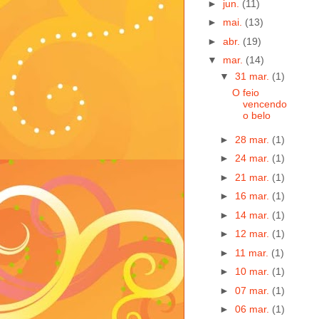
►
jun.
(11)
►
mai.
(13)
►
abr.
(19)
▼
mar.
(14)
▼
31 mar.
(1)
O feio
vencendo
o belo
►
28 mar.
(1)
►
24 mar.
(1)
►
21 mar.
(1)
►
16 mar.
(1)
►
14 mar.
(1)
►
12 mar.
(1)
►
11 mar.
(1)
►
10 mar.
(1)
►
07 mar.
(1)
►
06 mar.
(1)