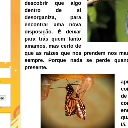
descobrir que algo
dentro de si
desorganiza, para
encontrar uma nova
disposição. É deixar
para trás quem tanto
amamos, mas certo de
que as raízes que nos prendem nos man
sempre. Porque nada se perde quan
presente.
ap
co
de
co
en
qu
lá