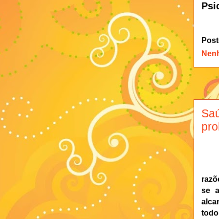
Psi
Post
Nen
Saú
pro
razõ
se a
alca
todo