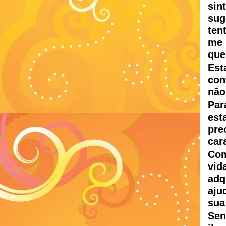
sin
sug
ten
me 
que 
Est
con
não
Par
es
pre
car
Com
vid
adq
aju
sua
Sen