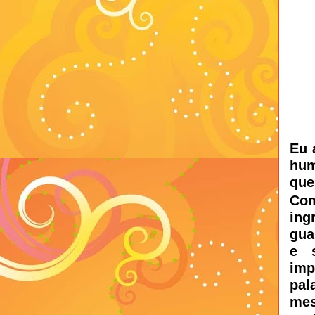
Eu 
hum
que
Com
ing
gua
e 
im
pal
mes