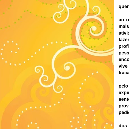
quem
ao r
mais
ativ
faze
prof
pes
enco
vive
frac
pel
expe
sent
prov
pedi
dos