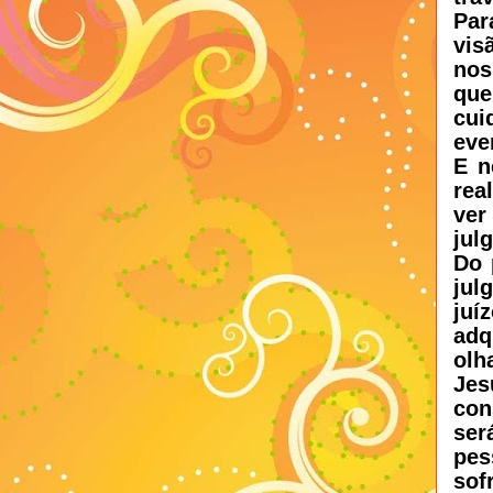
Par
vis
nos
qu
cui
eve
E n
rea
ver
jul
Do 
jul
juí
adq
olh
Je
con
ser
pes
sof