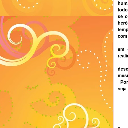
huma
todo
se c
heró
temp
com 
em 
real
dese
mesm
Por 
seja