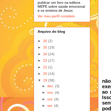
publicar um livro na editora
MEPE sobre saúde emocional
e os ensinos de Jesus.
Ver meu perfil completo
Arquivo do blog
►
26
(2)
►
25
(19)
►
24
(24)
►
23
(17)
►
22
(1)
►
20
(14)
▼
19
(38)
não
exe
►
dez.
(3)
ao 
►
nov.
(4)
Iss
►
out.
(4)
sen
►
set.
(4)
pod