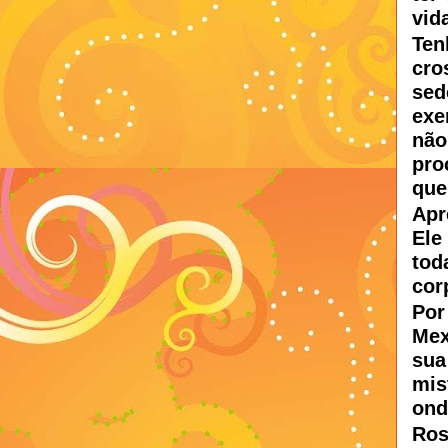
vid
Ten
cro
sed
exe
nã
pro
que
Apr
Ele
tod
cor
Por
Mex
sua
mis
ond
Ros