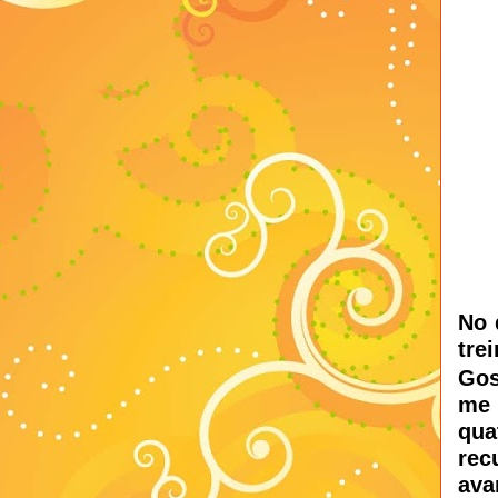
No 
tre
Gos
me 
qua
rec
ava