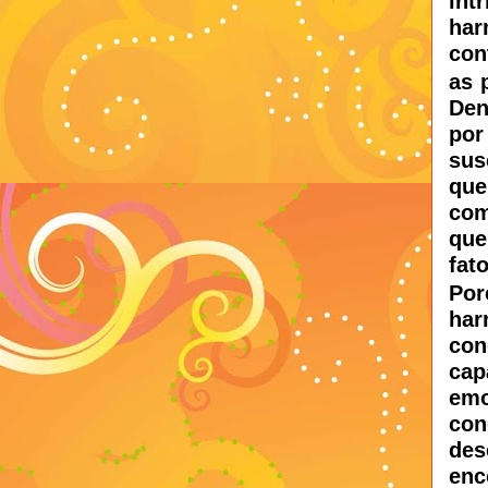
in
har
con
as 
Den
por
sus
que
com
que
fat
Por
har
con
ca
em
co
des
enc