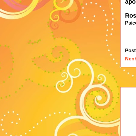
apo
Ros
Psic
Post
Nen