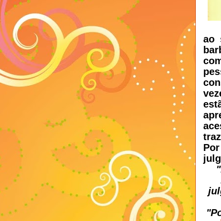
ao 
bar
com
pes
con
vez
est
apr
ac
tra
Por
jul
ju
"P