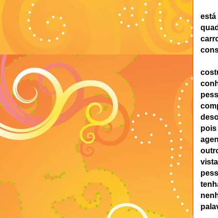
está
quad
carr
cons
co
con
pess
comp
deso
pois
age
outr
vist
pess
tenh
nen
pala