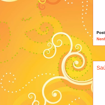
Post
Nen
Saú