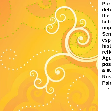
Por
det
lhe
lad
imp
Sem
esp
hi
ref
Agu
pos
a s
Ros
Psi