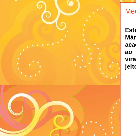
Meu
Est
Már
aca
ao 
vir
jeit