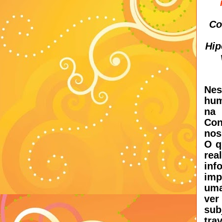
Co
Hip
Nes
hum
na
Con
nos
O q
rea
inf
imp
uma
ver
sub
trav