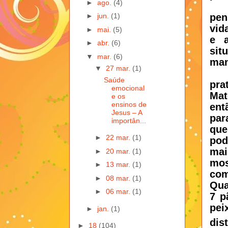
►
ago.
(4)
pen
►
jun.
(1)
vid
►
mai.
(5)
e a
►
abr.
(6)
sit
▼
mar.
(6)
man
▼
27 mar.
(1)
Saúde
pra
emocional
Mat
e os
ensinos de
ent
Jesus – A
par
importân...
que
►
22 mar.
(1)
pod
mai
►
20 mar.
(1)
mos
►
13 mar.
(1)
com
►
08 mar.
(1)
Qua
►
06 mar.
(1)
7 p
pei
►
jan.
(1)
dis
►
18
(104)