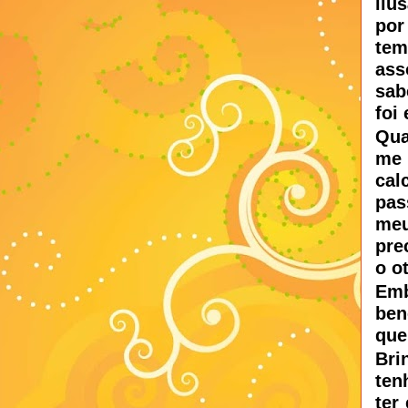
ilu
por
te
ass
sab
foi
Qua
me 
cal
pas
meu
pre
o o
Emb
ben
que
Bri
ten
ter