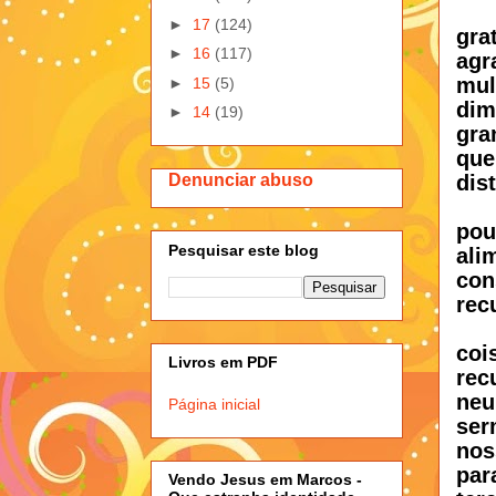
►
17
(124)
gra
►
16
(117)
agr
mul
►
15
(5)
dim
►
14
(19)
gra
que
Denunciar abuso
dis
pou
Pesquisar este blog
ali
con
rec
coi
Livros em PDF
re
neu
Página inicial
ser
nos
par
Vendo Jesus em Marcos -