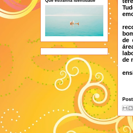
ter
Que estranha identidade
Tud
emo
rec
bom
de 
áre
lab
de 
ens
Post