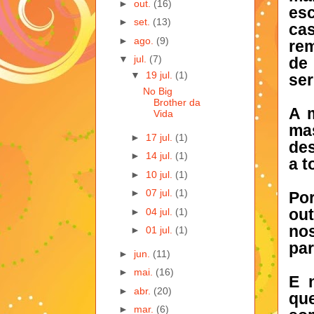
►
out.
(16)
es
►
set.
(13)
cas
►
ago.
(9)
rem
▼
jul.
(7)
de 
▼
19 jul.
(1)
se
No Big
Brother da
A m
Vida
ma
►
17 jul.
(1)
de
►
14 jul.
(1)
a t
►
10 jul.
(1)
►
07 jul.
(1)
Por
ou
►
04 jul.
(1)
no
►
01 jul.
(1)
par
►
jun.
(11)
►
mai.
(16)
E 
►
abr.
(20)
qu
►
mar.
(6)