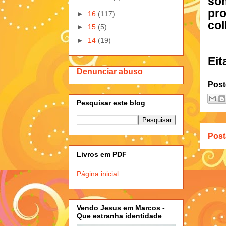
som
pr
►
16
(117)
col
►
15
(5)
►
14
(19)
Eit
Denunciar abuso
Post
Pesquisar este blog
Post
Livros em PDF
Página inicial
Vendo Jesus em Marcos -
Que estranha identidade