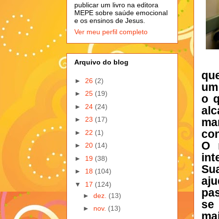
publicar um livro na editora
MEPE sobre saúde emocional
e os ensinos de Jesus.
Ver meu perfil completo
Arquivo do blog
que
►
26
(2)
um 
►
25
(19)
o 
►
24
(24)
al
►
23
(17)
ma
con
►
22
(1)
O 
►
20
(14)
int
►
19
(38)
Su
►
18
(104)
aj
▼
17
(124)
pas
►
dez.
(13)
se
►
nov.
(13)
mai