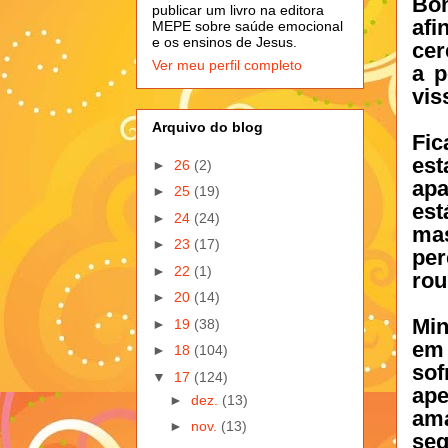
Bom
publicar um livro na editora
afi
MEPE sobre saúde emocional
e os ensinos de Jesus.
cer
Ver meu perfil completo
a p
vis
Arquivo do blog
Fi
es
►
26
(2)
ap
►
25
(19)
est
►
24
(24)
ma
►
23
(17)
pe
►
22
(1)
rou
►
20
(14)
Min
►
19
(38)
em
►
18
(104)
so
▼
17
(124)
ap
►
dez.
(13)
ama
►
nov.
(13)
seg