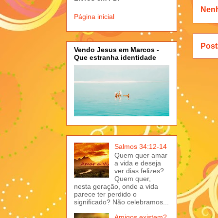
Nen
Página inicial
Post
Vendo Jesus em Marcos -
Que estranha identidade
Salmos 34:12-14
Quem quer amar
a vida e deseja
ver dias felizes?
Quem quer,
nesta geração, onde a vida
parece ter perdido o
significado? Não celebramos...
Amigos existem?