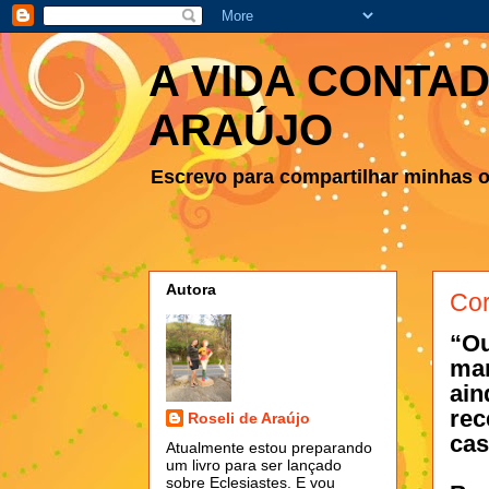
A VIDA CONTAD
ARAÚJO
Escrevo para compartilhar minhas ob
Autora
Cor
“O
ma
ai
rec
Roseli de Araújo
ca
Atualmente estou preparando
um livro para ser lançado
sobre Eclesiastes. E vou