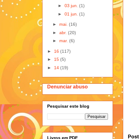
►
03 jun.
(1)
►
01 jun.
(1)
►
mai.
(16)
►
abr.
(20)
►
mar.
(6)
►
16
(117)
►
15
(5)
►
14
(19)
Denunciar abuso
Pesquisar este blog
Post
Livros em PDF