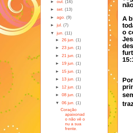
►
out.
(16)
não
►
set.
(13)
►
ago.
(9)
A b
tod
►
jul.
(7)
o c
▼
jun.
(11)
Je
►
26 jun.
(1)
des
►
23 jun.
(1)
fur
►
21 jun.
(1)
15:
►
19 jun.
(1)
►
15 jun.
(1)
Po
►
13 jun.
(1)
pri
►
12 jun.
(1)
se
►
08 jun.
(1)
tra
▼
06 jun.
(1)
Coração
apaixonad
o não vê o
nu a sua
frente.