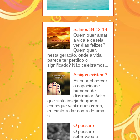
Salmos 34:12-14
Quem quer amar
a vida e deseja
ver dias felizes?
Quem quer,
nesta geração, onde a vida
parece ter perdido o
significado? Não celebramos...
Amigos existem?
Estou a observar
a capacidade
humana de
dissimular. Acho
que sinto inveja de quem
consegue vestir duas caras,
eu custo a dar conta de uma
s...
O passáro
O pássaro
sobrevoou a