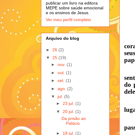
publicar um livro na editora
MEPE sobre saúde emocional
e os ensinos de Jesus.
Ver meu perfil completo
Arquivo do blog
cor
►
26
(2)
seu
▼
25
(19)
pap
►
nov.
(1)
►
out.
(1)
sen
►
set.
(1)
do 
►
ago.
(2)
del
▼
jul.
(5)
►
23 jul.
(1)
luga
▼
20 jul.
(1)
Da prisão ao
Palácio
pas
►
18 jul.
(1)