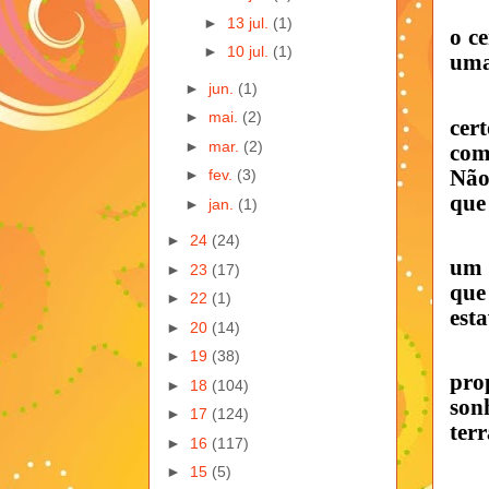
►
13 jul.
(1)
o ce
►
10 jul.
(1)
uma
►
jun.
(1)
►
mai.
(2)
cer
►
mar.
(2)
com
Não
►
fev.
(3)
que
►
jan.
(1)
►
24
(24)
um 
►
23
(17)
que
►
22
(1)
est
►
20
(14)
►
19
(38)
pro
►
18
(104)
son
►
17
(124)
terr
►
16
(117)
►
15
(5)