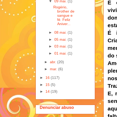
▼
09 mai.
(1)
É 
Rogério,
viv
brother de
sangue e
dom
fé. Feliz
Aniver...
est
É 
►
08 mai.
(1)
►
05 mai.
(1)
Cri
►
03 mai.
(1)
men
►
01 mai.
(1)
do 
►
abr.
(20)
Amo
►
mar.
(6)
ple
no
►
16
(117)
►
15
(5)
Tra
►
14
(19)
E, 
se
Denunciar abuso
aqu
fal