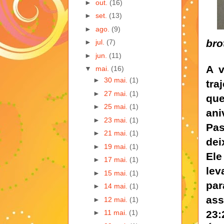
►
out.
(16)
►
set.
(13)
►
ago.
(9)
bro
►
jul.
(7)
►
jun.
(11)
A v
▼
mai.
(16)
►
30 mai.
(1)
tra
►
27 mai.
(1)
que
►
25 mai.
(1)
ani
►
23 mai.
(1)
Pas
►
21 mai.
(1)
dei
►
19 mai.
(1)
Ele
►
17 mai.
(1)
lev
►
15 mai.
(1)
par
►
14 mai.
(1)
ass
►
12 mai.
(1)
23:
►
11 mai.
(1)