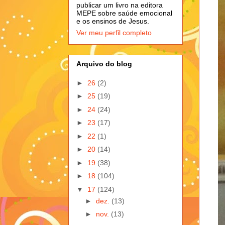
publicar um livro na editora
MEPE sobre saúde emocional
e os ensinos de Jesus.
Ver meu perfil completo
Arquivo do blog
►
26
(2)
►
25
(19)
►
24
(24)
►
23
(17)
►
22
(1)
►
20
(14)
►
19
(38)
►
18
(104)
▼
17
(124)
►
dez.
(13)
►
nov.
(13)