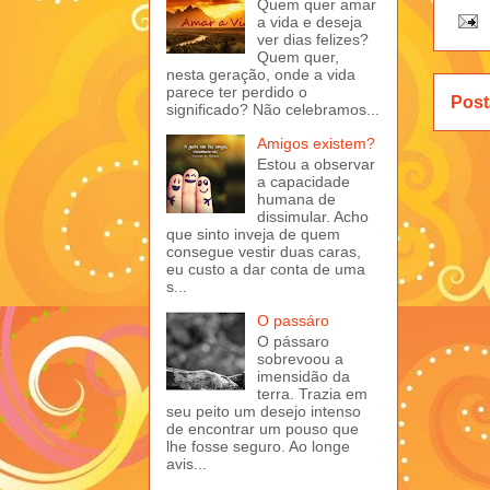
Quem quer amar
a vida e deseja
ver dias felizes?
Quem quer,
nesta geração, onde a vida
parece ter perdido o
Post
significado? Não celebramos...
Amigos existem?
Estou a observar
a capacidade
humana de
dissimular. Acho
que sinto inveja de quem
consegue vestir duas caras,
eu custo a dar conta de uma
s...
O passáro
O pássaro
sobrevoou a
imensidão da
terra. Trazia em
seu peito um desejo intenso
de encontrar um pouso que
lhe fosse seguro. Ao longe
avis...