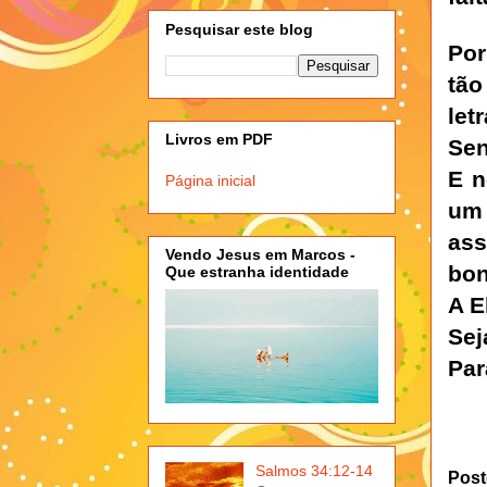
Pesquisar este blog
Por
tã
let
Livros em PDF
Sen
E n
Página inicial
um 
ass
Vendo Jesus em Marcos -
bon
Que estranha identidade
A E
Sej
Par
Salmos 34:12-14
Post