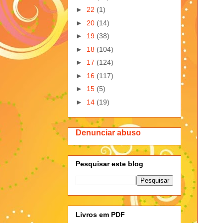
►
22
(1)
►
20
(14)
►
19
(38)
►
18
(104)
►
17
(124)
►
16
(117)
►
15
(5)
►
14
(19)
Denunciar abuso
Pesquisar este blog
Livros em PDF