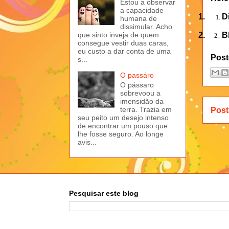
Estou a observar
a capacidade
1.
D
1.
humana de
dissimular. Acho
2.
B
que sinto inveja de quem
2.
consegue vestir duas caras,
eu custo a dar conta de uma
Post
s...
O passáro
O pássaro
sobrevoou a
imensidão da
terra. Trazia em
Post
seu peito um desejo intenso
de encontrar um pouso que
lhe fosse seguro. Ao longe
avis...
Pesquisar este blog