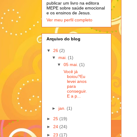
publicar um livro na editora
MEPE sobre saúde emocional
e os ensinos de Jesus.
Ver meu perfil completo
Arquivo do blog
▼
26
(2)
▼
mai.
(1)
▼
05 mai.
(1)
Você já
boiou?Eu
levei anos
para
conseguir.
E a p...
►
jan.
(1)
►
25
(19)
►
24
(24)
►
23
(17)