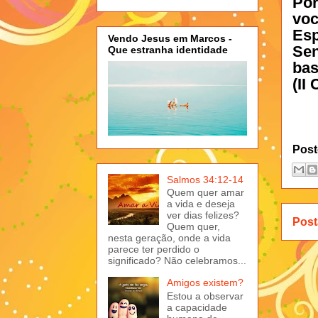
Por
voc
Es
Vendo Jesus em Marcos -
Sen
Que estranha identidade
bas
(II
Post
Salmos 34:12-14
Quem quer amar
a vida e deseja
ver dias felizes?
Post
Quem quer,
nesta geração, onde a vida
parece ter perdido o
significado? Não celebramos...
Amigos existem?
Estou a observar
a capacidade