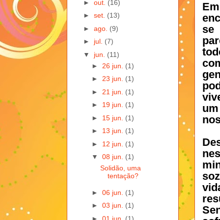
►
out.
(16)
Em
►
set.
(13)
enc
se 
►
ago.
(9)
par
►
jul.
(7)
tod
▼
jun.
(11)
com
►
26 jun.
(1)
gen
►
23 jun.
(1)
po
►
21 jun.
(1)
viv
►
19 jun.
(1)
um 
nos
►
15 jun.
(1)
►
13 jun.
(1)
Des
►
12 jun.
(1)
nes
▼
08 jun.
(1)
min
Solidão, uma
soz
tentação?
vid
►
06 jun.
(1)
re
►
03 jun.
(1)
Sen
►
01 jun.
(1)