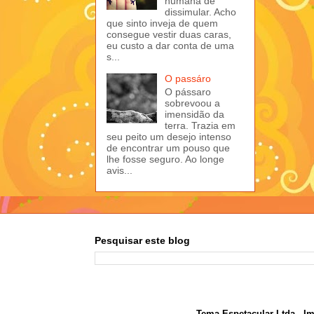
humana de
dissimular. Acho
que sinto inveja de quem
consegue vestir duas caras,
eu custo a dar conta de uma
s...
O passáro
O pássaro
sobrevoou a
imensidão da
terra. Trazia em
seu peito um desejo intenso
de encontrar um pouso que
lhe fosse seguro. Ao longe
avis...
Pesquisar este blog
Tema Espetacular Ltda.. I