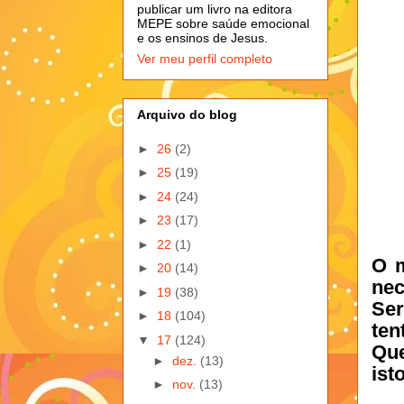
publicar um livro na editora
MEPE sobre saúde emocional
e os ensinos de Jesus.
Ver meu perfil completo
Arquivo do blog
►
26
(2)
►
25
(19)
►
24
(24)
►
23
(17)
►
22
(1)
O m
►
20
(14)
nec
►
19
(38)
Se
►
18
(104)
ten
▼
17
(124)
Que
►
dez.
(13)
ist
►
nov.
(13)