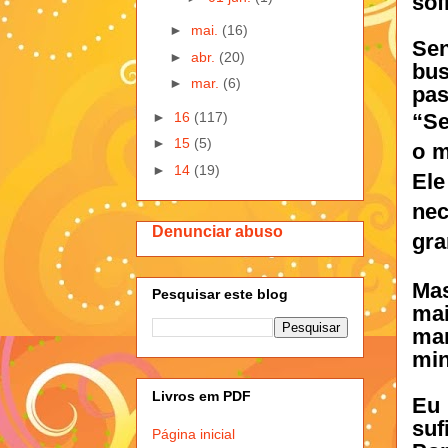
sof
►
mai.
(16)
Sen
►
abr.
(20)
bus
►
mar.
(6)
pas
►
16
(117)
“Se
►
15
(5)
o m
►
14
(19)
El
ne
Denunciar abuso
gra
Mas
Pesquisar este blog
ma
man
min
Livros em PDF
Eu
su
Página inicial