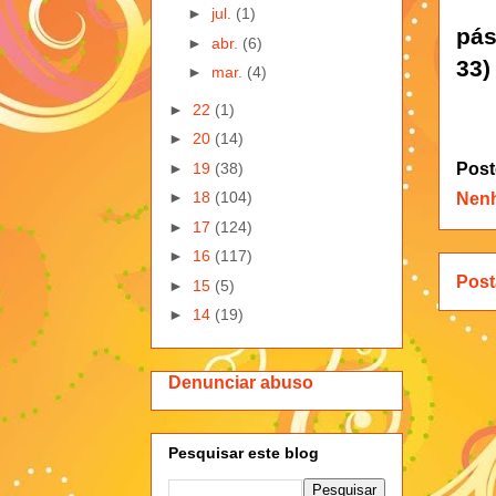
►
jul.
(1)
pás
►
abr.
(6)
33)
►
mar.
(4)
►
22
(1)
►
20
(14)
Post
►
19
(38)
Nen
►
18
(104)
►
17
(124)
►
16
(117)
Post
►
15
(5)
►
14
(19)
Denunciar abuso
Pesquisar este blog