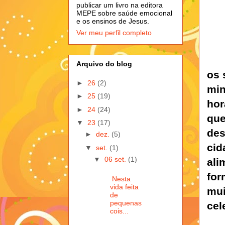
publicar um livro na editora
MEPE sobre saúde emocional
e os ensinos de Jesus.
Ver meu perfil completo
Arquivo do blog
os
►
26
(2)
min
►
25
(19)
hor
►
24
(24)
que
▼
23
(17)
des
►
dez.
(5)
cid
▼
set.
(1)
▼
06 set.
(1)
ali
for
Nesta
vida feita
mui
de
pequenas
cel
cois...