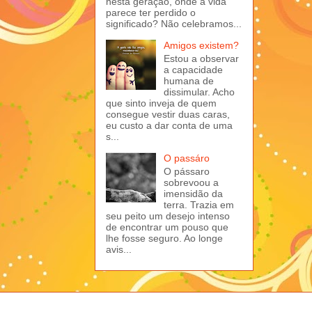
nesta geração, onde a vida
parece ter perdido o
significado? Não celebramos...
Amigos existem?
Estou a observar
a capacidade
humana de
dissimular. Acho
que sinto inveja de quem
consegue vestir duas caras,
eu custo a dar conta de uma
s...
O passáro
O pássaro
sobrevoou a
imensidão da
terra. Trazia em
seu peito um desejo intenso
de encontrar um pouso que
lhe fosse seguro. Ao longe
avis...