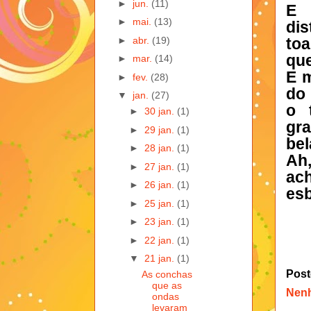
►
jun.
(11)
E 
►
mai.
(13)
dis
►
abr.
(19)
to
que
►
mar.
(14)
E m
►
fev.
(28)
do 
▼
jan.
(27)
o 
►
30 jan.
(1)
gr
►
29 jan.
(1)
bel
►
28 jan.
(1)
Ah
►
27 jan.
(1)
ac
►
26 jan.
(1)
esb
►
25 jan.
(1)
►
23 jan.
(1)
►
22 jan.
(1)
▼
21 jan.
(1)
Post
As conchas
que as
Nen
ondas
levaram