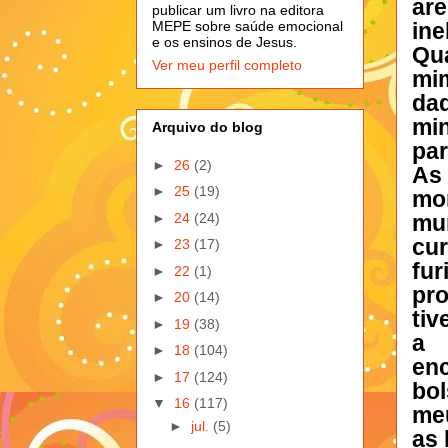
are
publicar um livro na editora
in
MEPE sobre saúde emocional
e os ensinos de Jesus.
Qu
Ver meu perfil completo
mim
da
mi
Arquivo do blog
par
►
26
(2)
As
►
25
(19)
mo
►
24
(24)
mun
cu
►
23
(17)
fu
►
22
(1)
pro
►
20
(14)
ti
►
19
(38)
a 
►
18
(104)
en
►
17
(124)
bol
▼
16
(117)
meu
►
jul.
(5)
as 