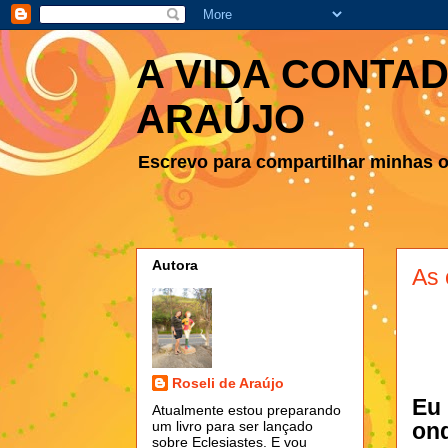
A VIDA CONTAD
ARAÚJO
Escrevo para compartilhar minhas ob
Autora
As 
Roseli de Araújo
Eu
Atualmente estou preparando
on
um livro para ser lançado
sobre Eclesiastes. E vou