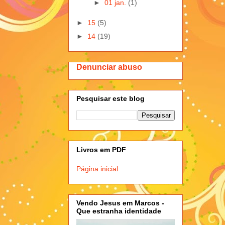
►
01 jan.
(1)
►
15
(5)
►
14
(19)
Denunciar abuso
Pesquisar este blog
Livros em PDF
Página inicial
Vendo Jesus em Marcos -
Que estranha identidade