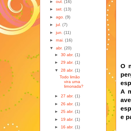
►
out.
(16)
►
set.
(13)
►
ago.
(9)
►
jul.
(7)
►
jun.
(11)
►
mai.
(16)
▼
abr.
(20)
►
30 abr.
(1)
►
29 abr.
(1)
O m
▼
28 abr.
(1)
per
Todo limão
vira uma
esp
limonada?
A m
►
27 abr.
(1)
av
►
26 abr.
(1)
esp
►
25 abr.
(1)
e p
►
19 abr.
(1)
►
16 abr.
(1)