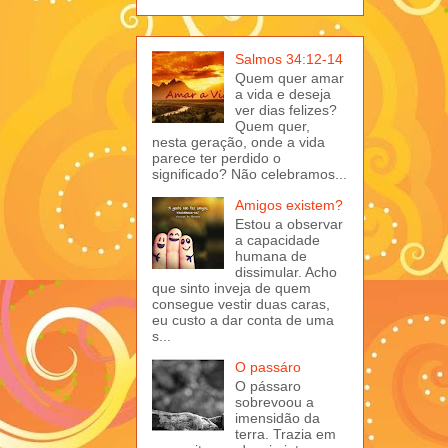
Salmos 34:12-14
Quem quer amar
a vida e deseja
ver dias felizes?
Quem quer,
nesta geração, onde a vida
parece ter perdido o
significado? Não celebramos...
Amigos existem?
Estou a observar
a capacidade
humana de
dissimular. Acho
que sinto inveja de quem
consegue vestir duas caras,
eu custo a dar conta de uma
s...
O passáro
O pássaro
sobrevoou a
imensidão da
terra. Trazia em