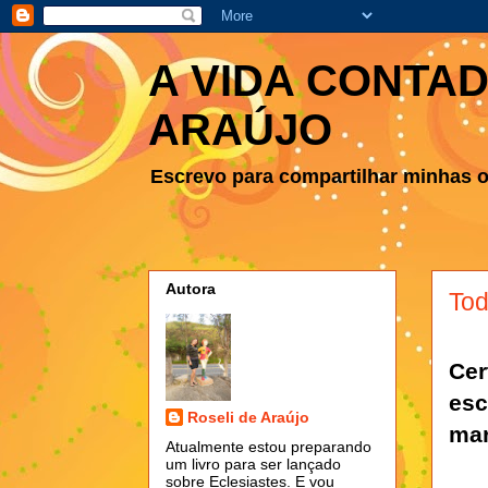
A VIDA CONTAD
ARAÚJO
Escrevo para compartilhar minhas ob
Autora
Tod
Ce
esc
Roseli de Araújo
mar
Atualmente estou preparando
um livro para ser lançado
sobre Eclesiastes. E vou