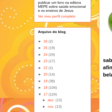
publicar um livro na editora
MEPE sobre saúde emocional
e os ensinos de Jesus.
Ver meu perfil completo
Arquivo do blog
►
26
(2)
►
25
(19)
►
24
(24)
sab
►
23
(17)
afi
►
22
(1)
bel
►
20
(14)
►
19
(38)
►
18
(104)
▼
17
(124)
►
dez.
(13)
►
nov.
(13)