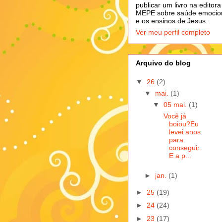
publicar um livro na editora
MEPE sobre saúde emocio
e os ensinos de Jesus.
Ver meu perfil completo
Arquivo do blog
▼
26
(2)
▼
mai.
(1)
▼
05 mai.
(1)
Você já
boiou?Eu
levei anos
para
conseguir.
E a p...
►
jan.
(1)
►
25
(19)
►
24
(24)
►
23
(17)