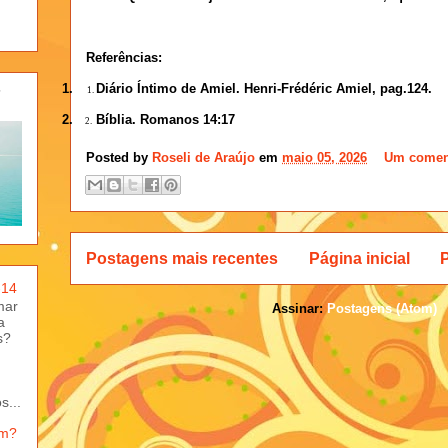
Referências:
1.
Diário Íntimo de Amiel. Henri-Frédéric Amiel, pag.124.
-
1.
2.
Bíblia. Romanos 14:17
2.
Posted by
Roseli de Araújo
em
maio 05, 2026
Um comen
Postagens mais recentes
Página inicial
-14
mar
Assinar:
Postagens (Atom)
a
s?
s...
em?