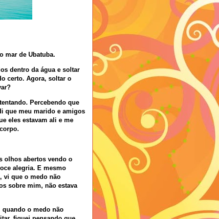
no mar de Ubatuba.
os dentro da água e soltar
o certo. Agora, soltar o
var?
 tentando. Percebendo que
di que meu marido e amigos
ue eles estavam ali e me
 corpo.
s olhos abertos vendo o
doce alegria. E mesmo
, vi que o medo não
hos sobre mim, não estava
om quando o medo não
tar, fiquei pensando que