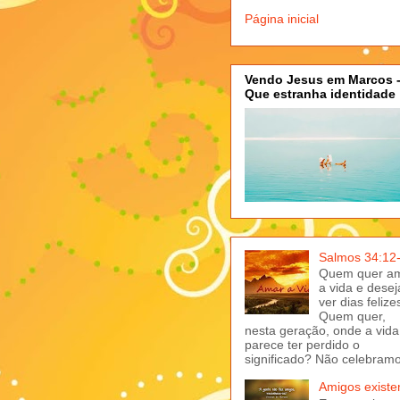
Página inicial
Vendo Jesus em Marcos 
Que estranha identidade
Salmos 34:12
Quem quer a
a vida e desej
ver dias felize
Quem quer,
nesta geração, onde a vida
parece ter perdido o
significado? Não celebramo
Amigos exist