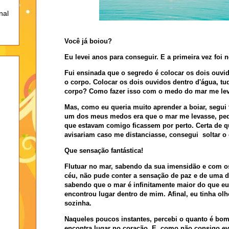
nal
Você já boiou?
Eu levei anos para conseguir. E a primeira vez foi 
Fui ensinada que o segredo é colocar os dois ouvid
o corpo. Colocar os dois ouvidos dentro d'água, tud
corpo? Como fazer isso com o medo do mar me le
Mas, como eu queria muito aprender a boiar, segui
um dos meus medos era que o mar me levasse, pe
que estavam comigo ficassem por perto. Certa de q
avisariam caso me distanciasse, consegui
soltar o
Que sensação fantástica!
Flutuar no mar, sabendo da sua imensidão e com o
céu, não pude conter a sensação de paz e de uma 
sabendo que o mar é infinitamente maior do que eu
encontrou lugar dentro de mim. Afinal, eu tinha ol
sozinha.
Naqueles poucos instantes, percebi o quanto é b
encontra lugar no coração. E, como não consigo evi