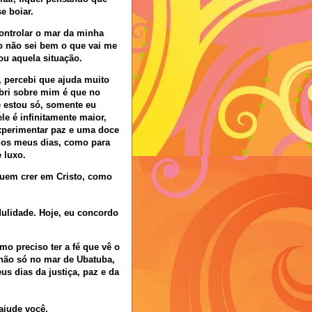
e boiar.
controlar o mar da minha
o não sei bem o que vai me
ou aquela situação.
, percebi que ajuda muito
bri sobre mim é que no
e estou só, somente eu
le é infinitamente maior,
xperimentar paz e uma doce
 dos meus dias, como para
 luxo.
quem crer em Cristo, como
dulidade. Hoje, eu concordo
mo preciso ter a fé que vê o
 não só no mar de Ubatuba,
us dias da justiça, paz e da
ajude você.