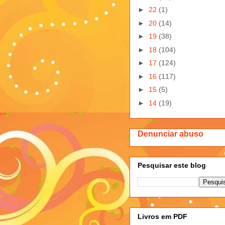
►
22
(1)
►
20
(14)
►
19
(38)
►
18
(104)
►
17
(124)
►
16
(117)
►
15
(5)
►
14
(19)
Denunciar abuso
Pesquisar este blog
Livros em PDF