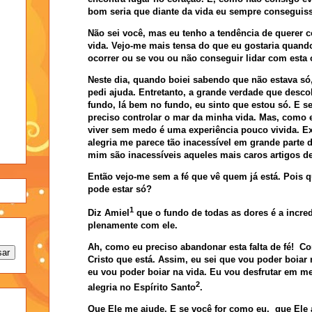
bom seria que diante da vida eu sempre conseguiss
Não sei você, mas eu tenho a tendência de querer 
vida. Vejo-me mais tensa do que eu gostaria quand
ocorrer ou se vou ou não conseguir lidar com esta 
Neste dia, quando boiei sabendo que não estava só
pedi ajuda. Entretanto, a
grande verdade que desco
fundo, lá bem no fundo, eu sinto que estou só. E s
preciso controlar o mar da minha vida. Mas, como e
viver sem medo é uma experiência pouco vivida. E
alegria me parece tão inacessível em grande parte
mim são inacessíveis aqueles mais caros artigos de
Então vejo-me sem a fé que vê quem já está. Pois 
pode estar só?
1
Diz Amiel
que o fundo de todas as dores é a incre
plenamente com ele.
Ah, como eu preciso abandonar esta falta de fé!
Co
Cristo que está. Assim, eu sei que vou poder boiar
eu vou poder boiar na vida. Eu vou desfrutar em me
2
alegria
no
Espírito Santo
.
Que Ele me ajude. E se você for como eu,
que Ele 