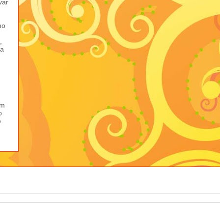
var
ho
,
ma
em
o
e