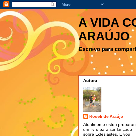
A VIDA C
ARAÚJO
Escrevo para comparti
Autora
Roseli de Araújo
Atualmente estou prepara
um livro para ser lançado
sobre Eclesiastes. E vou