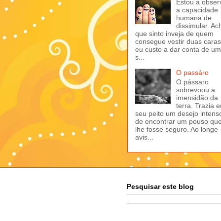
Estou a obser
a capacidade
humana de
dissimular. Ac
que sinto inveja de quem
consegue vestir duas caras
eu custo a dar conta de u
s...
O passáro
O pássaro
sobrevoou a
imensidão da
terra. Trazia 
seu peito um desejo intens
de encontrar um pouso qu
lhe fosse seguro. Ao longe
avis...
Pesquisar este blog