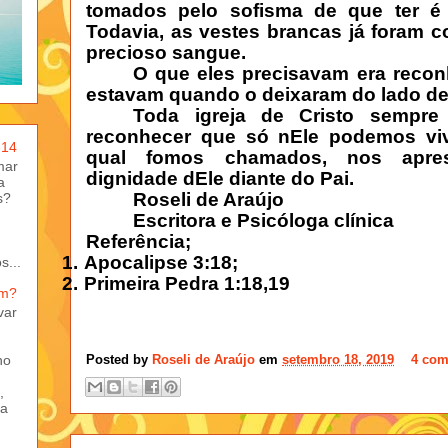
tomados pelo sofisma de que ter é
Todavia, as vestes brancas já foram 
precioso sangue.
O que eles precisavam era reco
estavam quando o deixaram do lado de 
Toda igreja de Cristo sempr
reconhecer que só nEle podemos vive
-14
qual fomos chamados, nos apre
mar
dignidade dEle diante do Pai.
a
Roseli de Araújo
s?
Escritora e Psicóloga clínica
Referência;
1.
Apocalipse 3:18;
s...
2.
Primeira Pedra 1:18,19
em?
var
ho
Posted by
Roseli de Araújo
em
setembro 18, 2019
4 com
,
ma