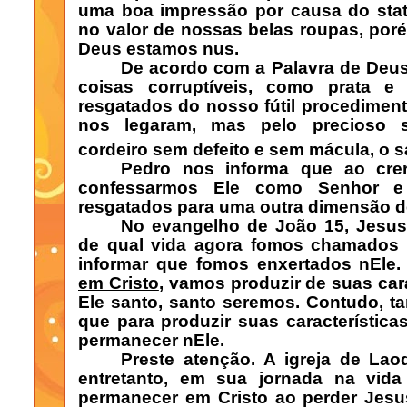
uma boa impressão por causa do stat
no valor de nossas belas roupas, por
Deus estamos nus.
De acordo com a Palavra de Deus,
coisas corruptíveis, como prata e
resgatados do nosso fútil procedimen
nos legaram, mas pelo precioso 
cordeiro sem defeito e sem mácula, o 
Pedro nos informa que ao cre
confessarmos Ele como Senhor e 
resgatados para uma outra dimensão d
No evangelho de João 15, Jesus
de qual vida agora fomos chamados p
informar que fomos enxertados nEle
em Cristo
, vamos produzir de suas car
Ele santo, santo seremos. Contudo, 
que para produzir suas característica
permanecer nEle.
Preste atenção. A igreja de Laod
entretanto, em sua jornada na vida 
permanecer em Cristo ao perder Jesu