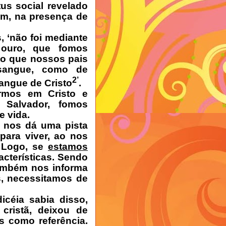
us social revelado
ém, na presença de
 ‘não foi mediante
 ouro, que fomos
to que nossos pais
sangue, como de
2’
sangue de Cristo
.
rmos em Cristo e
Salvador, fomos
e vida.
 nos dá uma pista
ara viver, ao nos
. Logo, se
estamos
acterísticas. Sendo
também nos informa
s, necessitamos de
icéia sabia disso,
cristã, deixou de
s como referência.