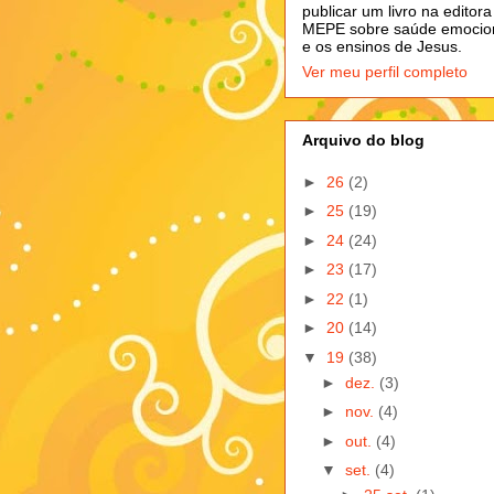
publicar um livro na editora
MEPE sobre saúde emocio
e os ensinos de Jesus.
Ver meu perfil completo
Arquivo do blog
►
26
(2)
►
25
(19)
►
24
(24)
►
23
(17)
►
22
(1)
►
20
(14)
▼
19
(38)
►
dez.
(3)
►
nov.
(4)
►
out.
(4)
▼
set.
(4)