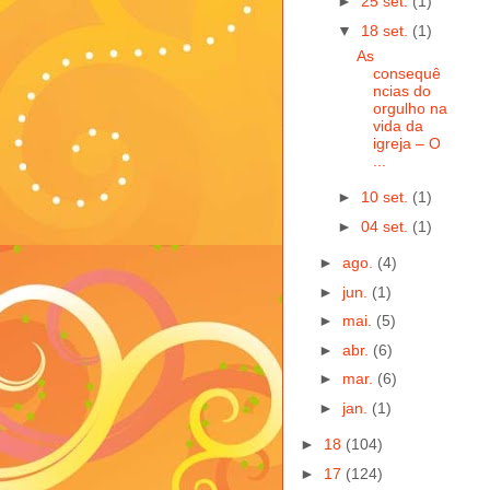
►
25 set.
(1)
▼
18 set.
(1)
As
consequê
ncias do
orgulho na
vida da
igreja – O
...
►
10 set.
(1)
►
04 set.
(1)
►
ago.
(4)
►
jun.
(1)
►
mai.
(5)
►
abr.
(6)
►
mar.
(6)
►
jan.
(1)
►
18
(104)
►
17
(124)