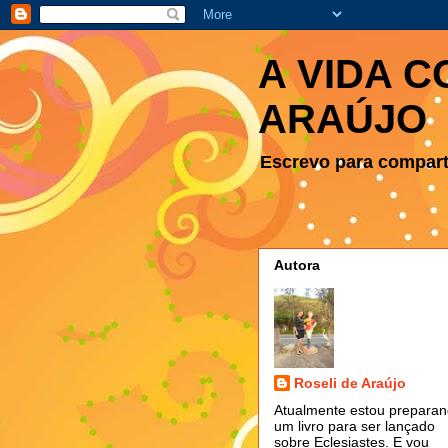
A VIDA C
ARAÚJO
Escrevo para comparti
Autora
Roseli de Araújo
Atualmente estou prepara
um livro para ser lançado
sobre Eclesiastes. E vou