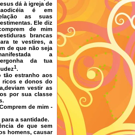
esus dá à igreja de
Laodicéia é em
relação as suas
estimentas. Ele diz
‘comprem de mim
estiduras brancas
ara te vestires, a
im de que não seja
manifestada a
vergonha da tua
1
nudez
.
o tão estranho aos
, ricos e donos do
a,deviam vestir as
os por sua classe
s.
 Comprem de mim -
 para a santidade.
iência de que sem
os homens, causar