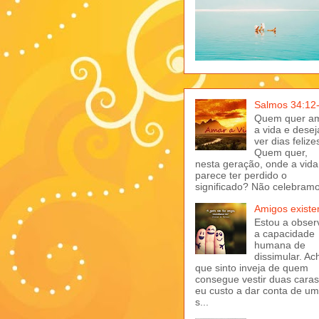
Salmos 34:12
Quem quer a
a vida e desej
ver dias felize
Quem quer,
nesta geração, onde a vida
parece ter perdido o
significado? Não celebramo
Amigos exist
Estou a obser
a capacidade
humana de
dissimular. Ac
que sinto inveja de quem
consegue vestir duas caras
eu custo a dar conta de u
s...