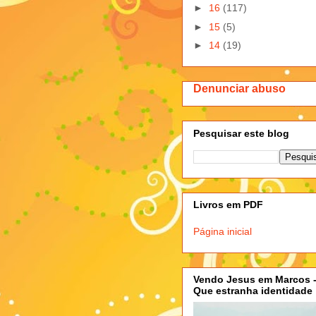
►
16
(117)
►
15
(5)
►
14
(19)
Denunciar abuso
Pesquisar este blog
Livros em PDF
Página inicial
Vendo Jesus em Marcos 
Que estranha identidade