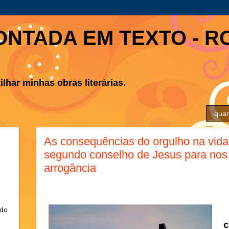
ONTADA EM TEXTO - R
lhar minhas obras literárias.
quar
As consequências do orgulho na vida 
segundo conselho de Jesus para nos l
arrogância
ndo