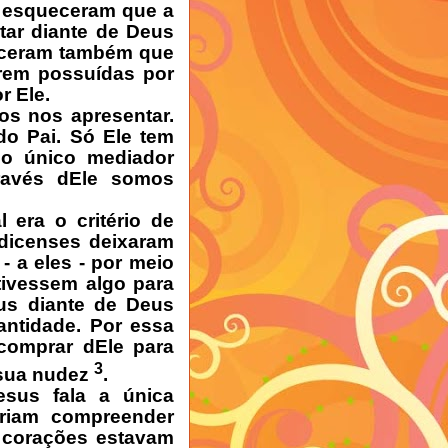
e esqueceram que a
tar diante de Deus
eceram também que
rem possuídas por
r Ele.
s nos apresentar.
do Pai. Só Ele tem
 o único mediador
ravés dEle somos
 era o critério de
odicenses deixaram
 a eles - por meio
tivessem algo para
nus diante de Deus
antidade. Por essa
comprar dEle para
3
 sua nudez
.
esus fala a única
riam compreender
 corações estavam