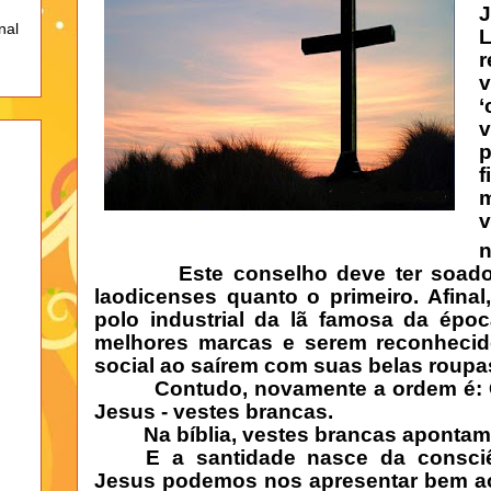
J
nal
v
v
p
f
Este conselho deve ter soad
laodicenses quanto o primeiro. Afinal
polo industrial da lã famosa da époc
melhores marcas e serem reconhecid
social ao saírem com suas belas roupa
Contudo, novamente a ordem é:
Jesus - vestes brancas.
Na bíblia, vestes brancas apontam
E a santidade nasce da consc
Jesus podemos nos apresentar bem a