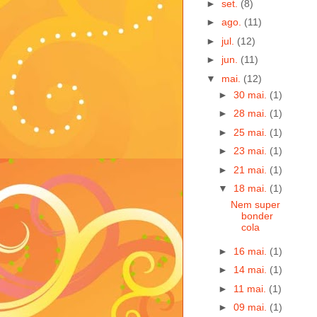
►
set.
(8)
►
ago.
(11)
►
jul.
(12)
►
jun.
(11)
▼
mai.
(12)
►
30 mai.
(1)
►
28 mai.
(1)
►
25 mai.
(1)
►
23 mai.
(1)
►
21 mai.
(1)
▼
18 mai.
(1)
Nem super
bonder
cola
►
16 mai.
(1)
►
14 mai.
(1)
►
11 mai.
(1)
►
09 mai.
(1)