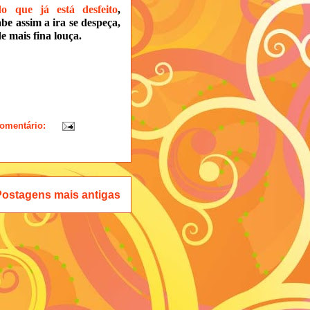
 do que já está
desfeito
,
e assim a ira se despeça,
e mais fina louça.
omentário:
Postagens mais antigas