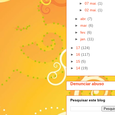
►
07 mai.
(1)
►
02 mai.
(1)
►
abr.
(7)
►
mar.
(6)
►
fev.
(6)
►
jan.
(11)
►
17
(124)
►
16
(117)
►
15
(5)
►
14
(19)
Denunciar abuso
Pesquisar este blog