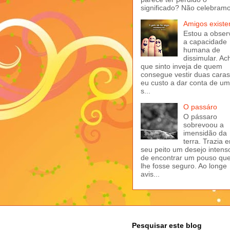
significado? Não celebramo
Amigos exist
Estou a obser
a capacidade
humana de
dissimular. Ac
que sinto inveja de quem
consegue vestir duas caras
eu custo a dar conta de u
s...
O passáro
O pássaro
sobrevoou a
imensidão da
terra. Trazia 
seu peito um desejo intens
de encontrar um pouso qu
lhe fosse seguro. Ao longe
avis...
Pesquisar este blog