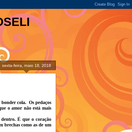
OSELI
sexta-feira, maio 18, 2018
 bonder cola.
Os pedaços
 que o amor não está mais
 dentro. É que o coração
sem brechas como as de um