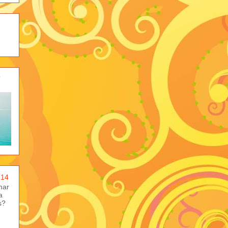
-
-14
mar
a
s?