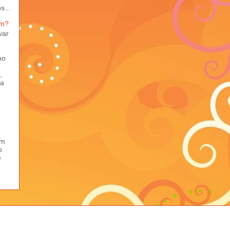
s...
em?
var
ho
,
ma
em
o
e