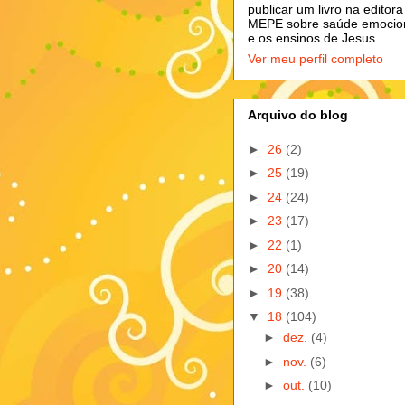
publicar um livro na editora
MEPE sobre saúde emocio
e os ensinos de Jesus.
Ver meu perfil completo
Arquivo do blog
►
26
(2)
►
25
(19)
►
24
(24)
►
23
(17)
►
22
(1)
►
20
(14)
►
19
(38)
▼
18
(104)
►
dez.
(4)
►
nov.
(6)
►
out.
(10)