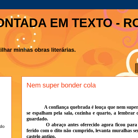
ONTADA EM TEXTO - R
lhar minhas obras literárias.
Nem super bonder cola
A confiança quebrada é louça que nem super
se espalham pela sala, cozinha e quarto, a lembrar
guardado.
O abraço antes oferecido agora ficou para
ndo
ferido com o dito não cumprido, levanta muralhas 
castelo antigo.