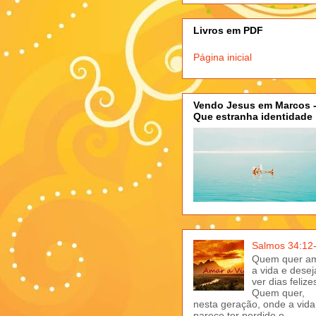
Livros em PDF
Página inicial
Vendo Jesus em Marcos 
Que estranha identidade
Salmos 34:12
Quem quer a
a vida e desej
ver dias felize
Quem quer,
nesta geração, onde a vida
parece ter perdido o