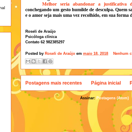
Melhor seria abandonar a justificativa
nal
conchegando um gesto humilde de desculpa. Quem sab
e o amor seja mais uma vez recolhido, em sua forma d
Roseli de Araújo
Psicóloga clínica
Contato 62 982385297
Posted by
Roseli de Araújo
em
maio 18, 2018
Nenhum c
Postagens mais recentes
Página inicial
Assinar:
Postagens (Atom)