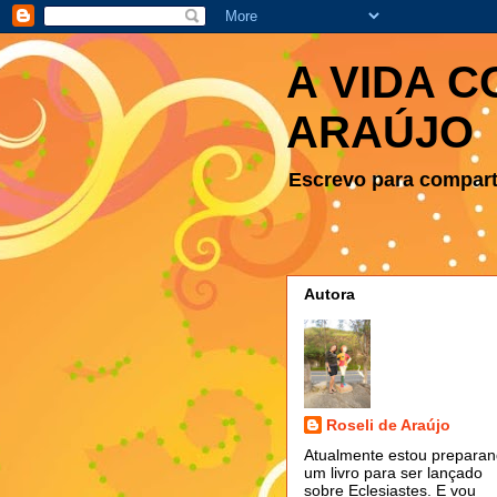
A VIDA C
ARAÚJO
Escrevo para comparti
Autora
Roseli de Araújo
Atualmente estou prepara
um livro para ser lançado
sobre Eclesiastes. E vou