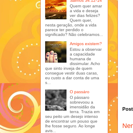
Salmos 34:12-14
Quem quer amar
a vida e deseja
ver dias felizes?
Quem quer,
nesta geração, onde a vida
parece ter perdido o
significado? Não celebramos...
Amigos existem?
Estou a observar
a capacidade
humana de
dissimular. Acho
que sinto inveja de quem
consegue vestir duas caras,
eu custo a dar conta de uma
s...
O passáro
O pássaro
sobrevoou a
imensidão da
Post
terra. Trazia em
seu peito um desejo intenso
de encontrar um pouso que
Nen
lhe fosse seguro. Ao longe
avis...