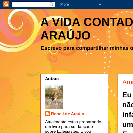
A VIDA CONTAD
ARAÚJO
Escrevo para compartilhar minhas ob
Autora
Ami
Eu
nã
inf
Roseli de Araújo
Atualmente estou preparando
um
um livro para ser lançado
sobre Eclesiastes. E vou