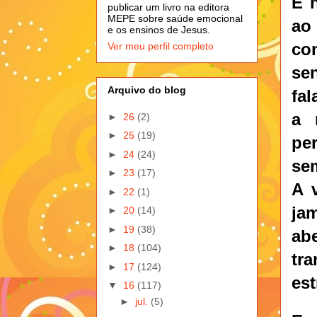
E 
publicar um livro na editora
MEPE sobre saúde emocional
ao
e os ensinos de Jesus.
co
Ver meu perfil completo
sen
Arquivo do blog
fal
a 
►
26
(2)
►
25
(19)
per
►
24
(24)
se
►
23
(17)
A 
►
22
(1)
ja
►
20
(14)
►
19
(38)
ab
►
18
(104)
tr
►
17
(124)
est
▼
16
(117)
►
jul.
(5)