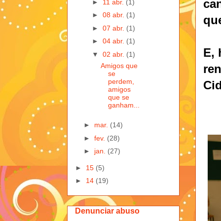
ca
►
11 abr.
(1)
►
08 abr.
(1)
qu
►
07 abr.
(1)
►
04 abr.
(1)
E, 
▼
02 abr.
(1)
Amigos que
re
se
perdem,
Cid
amigos
que se
ganham...
►
mar.
(14)
►
fev.
(28)
►
jan.
(27)
►
15
(5)
►
14
(19)
Denunciar abuso