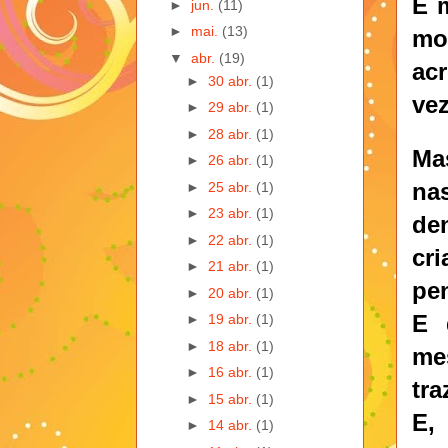
E 
►
jun.
(11)
►
mai.
(13)
mor
▼
abr.
(19)
acr
►
30 abr.
(1)
vez
►
29 abr.
(1)
►
28 abr.
(1)
Ma
►
26 abr.
(1)
na
►
25 abr.
(1)
►
23 abr.
(1)
de
►
22 abr.
(1)
cr
►
21 abr.
(1)
pen
►
20 abr.
(1)
E 
►
19 abr.
(1)
►
18 abr.
(1)
me
►
16 abr.
(1)
tra
►
15 abr.
(1)
E,
►
14 abr.
(1)