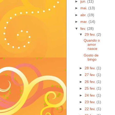
►
jun.
(11)
►
mai.
(13)
►
abr.
(19)
►
mar.
(14)
▼
fev.
(28)
▼
29 fev.
(2)
Quando o
amor
nasce
Gosto de
bingo
►
28 fev.
(1)
►
27 fev.
(1)
►
26 fev.
(1)
►
25 fev.
(1)
►
24 fev.
(1)
►
23 fev.
(1)
►
22 fev.
(1)