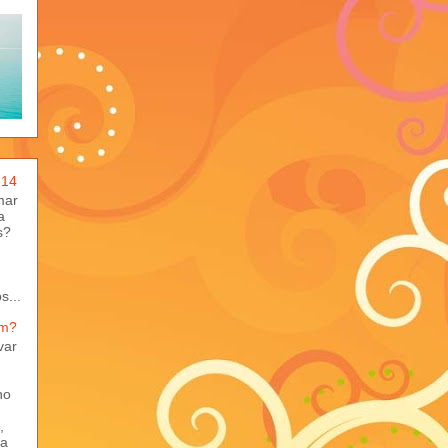
-14
mar
a
s?
s...
em?
var
ho
,
ma