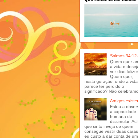
Salmos 34:12
Quem quer a
a vida e desej
ver dias felize
Quem quer,
nesta geração, onde a vida
parece ter perdido o
significado? Não celebramo
Amigos exist
Estou a obser
a capacidade
humana de
dissimular. Ac
que sinto inveja de quem
consegue vestir duas caras
eu custo a dar conta de u