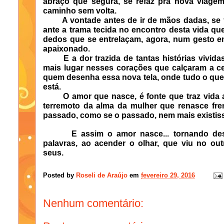
abraço que segura, se refaz pra nova viagem
caminho sem volta.
A vontade antes de ir de mãos dadas, se faz
ante a trama tecida no encontro desta vida qu
dedos que se entrelaçam, agora, num gesto e
apaixonado.
E a dor trazida de tantas histórias vividas
mais lugar nesses corações que calçaram a c
quem desenha essa nova tela, onde tudo o que 
está.
O amor que nasce, é fonte que traz vida 
terremoto da alma da mulher que renasce fr
passado, como se o passado, nem mais existis
E assim o amor nasce... tornando desn
palavras, ao acender o olhar, que viu no out
seus.
Posted by
Roseli de Araújo
em
fevereiro 29, 2016
Nenhum comentário: