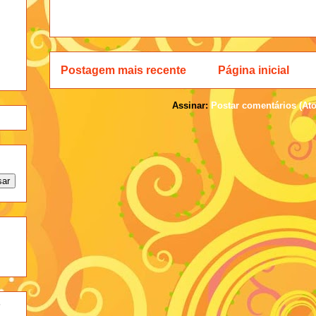
Postagem mais recente
Página inicial
Assinar:
Postar comentários (At
-