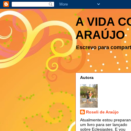
A VIDA C
ARAÚJO
Escrevo para comparti
Autora
Roseli de Araújo
Atualmente estou prepara
um livro para ser lançado
sobre Eclesiastes. E vou