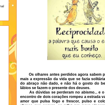
nal
Os olhares antes perdidos agora sabem par
mais a expressão da vida que se fazia solitár
do abraço não dado, e não há o gosto do be
lábios se fazem o presente dos deuses.
As dúvidas se perderam no abismo... e o 
encontro de dois corações rompeu a estrada va
amor que pulsa fogo e frescor, pulso e co