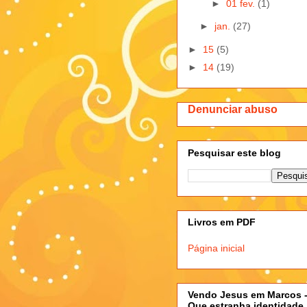
►
01 fev.
(1)
►
jan.
(27)
►
15
(5)
►
14
(19)
Denunciar abuso
Pesquisar este blog
Livros em PDF
Página inicial
Vendo Jesus em Marcos 
Que estranha identidade