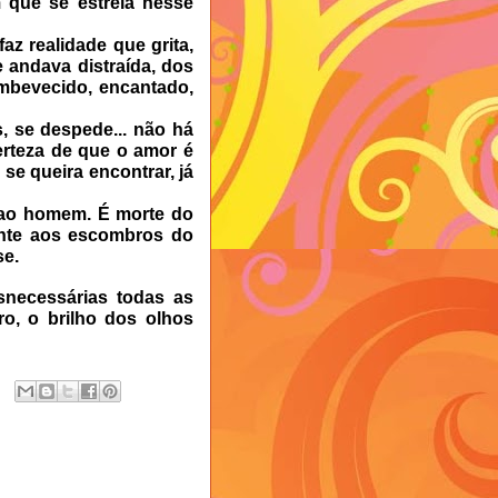
 que se estreia nesse
 realidade que grita,
e andava distraída, dos
mbevecido, encantado,
, se despede... não há
erteza de que o amor é
se queira encontrar, já
ao homem. É morte do
ente aos escombros do
se.
ecessárias todas as
ro, o brilho dos olhos