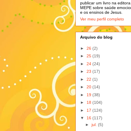
publicar um livro na editora
MEPE sobre saúde emocio
e os ensinos de Jesus.
Ver meu perfil completo
Arquivo do blog
►
26
(2)
►
25
(19)
►
24
(24)
►
23
(17)
►
22
(1)
►
20
(14)
►
19
(38)
►
18
(104)
►
17
(124)
▼
16
(117)
►
jul.
(5)