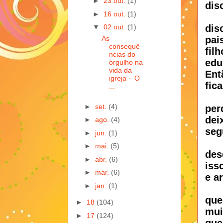
►
23 out.
(1)
disc
►
16 out.
(1)
dis
▼
02 out.
(1)
pai
As
consequê
fil
ncias do
edu
orgulho na
vida da
Ent
igreja – O
fic
...
►
set.
(4)
per
dei
►
ago.
(4)
seg
►
jun.
(1)
►
mai.
(5)
des
►
abr.
(6)
iss
►
mar.
(6)
e a
►
jan.
(1)
que
►
18
(104)
mui
►
17
(124)
que