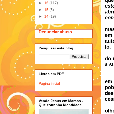
►
16
(117)
est
►
15
(5)
abr
►
14
(19)
com
mas
Denunciar abuso
em
aut
lo.
Pesquisar este blog
do 
a s
Livros em PDF
em 
Página inicial
pob
des
cea
Vendo Jesus em Marcos -
Que estranha identidade
olh