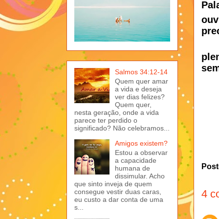
Pal
ouv
pre
ple
sem
Salmos 34:12-14
Quem quer amar
a vida e deseja
ver dias felizes?
Quem quer,
nesta geração, onde a vida
parece ter perdido o
significado? Não celebramos...
Amigos existem?
Estou a observar
a capacidade
Post
humana de
dissimular. Acho
que sinto inveja de quem
consegue vestir duas caras,
4 c
eu custo a dar conta de uma
s...