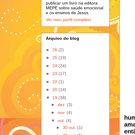
publicar um livro na editora
MEPE sobre saúde emocional
e os ensinos de Jesus.
Ver meu perfil completo
Arquivo do blog
►
26
(2)
►
25
(19)
►
24
(24)
►
23
(17)
►
22
(1)
►
20
(14)
▼
19
(38)
►
dez.
(3)
►
nov.
(4)
hum
▼
out.
(4)
ama
►
30 out.
(1)
ent