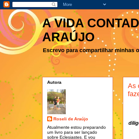
A VIDA CONTAD
ARAÚJO
Escrevo para compartilhar minhas ob
Autora
As 
faz
Roseli de Araújo
dili
Atualmente estou preparando
um livro para ser lançado
sobre Eclesiastes. E vou