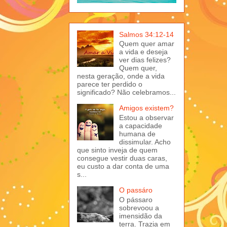
Salmos 34:12-14
Quem quer amar
a vida e deseja
ver dias felizes?
Quem quer,
nesta geração, onde a vida
parece ter perdido o
significado? Não celebramos...
Amigos existem?
Estou a observar
a capacidade
humana de
dissimular. Acho
que sinto inveja de quem
consegue vestir duas caras,
eu custo a dar conta de uma
s...
O passáro
O pássaro
sobrevoou a
imensidão da
terra. Trazia em