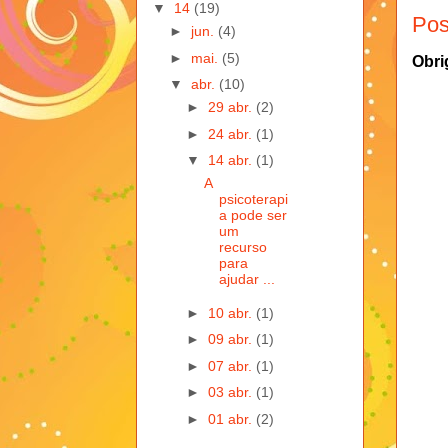
▼
14
(19)
Pos
►
jun.
(4)
►
mai.
(5)
Obri
▼
abr.
(10)
►
29 abr.
(2)
►
24 abr.
(1)
▼
14 abr.
(1)
A
psicoterapi
a pode ser
um
recurso
para
ajudar ...
►
10 abr.
(1)
►
09 abr.
(1)
►
07 abr.
(1)
►
03 abr.
(1)
►
01 abr.
(2)