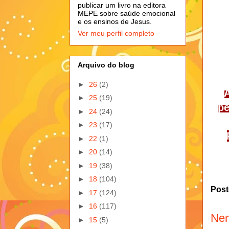
publicar um livro na editora
MEPE sobre saúde emocional
e os ensinos de Jesus.
Ver meu perfil completo
Arquivo do blog
►
26
(2)
►
25
(19)
pe
►
24
(24)
►
23
(17)
►
22
(1)
►
20
(14)
►
19
(38)
►
18
(104)
Post
►
17
(124)
►
16
(117)
Nen
►
15
(5)