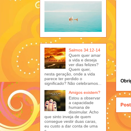
Salmos 34:12-14
Quem quer amar
a vida e deseja
ver dias felizes?
Quem quer,
nesta geração, onde a vida
parece ter perdido o
Obri
significado? Não celebramos...
Amigos existem?
Estou a observar
a capacidade
Post
humana de
dissimular. Acho
que sinto inveja de quem
consegue vestir duas caras,
eu custo a dar conta de uma
s...