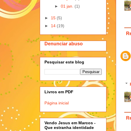
►
01 jan.
(1)
►
15
(5)
►
14
(19)
R
Denunciar abuso
Pesquisar este blog
Livros em PDF
Página inicial
R
Vendo Jesus em Marcos -
Que estranha identidade