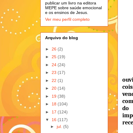
publicar um livro na editora
MEPE sobre saúde emocional
e os ensinos de Jesus.
Ver meu perfil completo
Arquivo do blog
►
26
(2)
►
25
(19)
►
24
(24)
►
23
(17)
ouvi
►
22
(1)
coi
►
20
(14)
ven
►
19
(38)
com
►
18
(104)
do 
►
17
(124)
imp
▼
16
(117)
rec
►
jul.
(5)