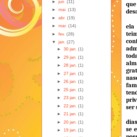
►
jun.
(11)
que
►
mai.
(13)
desa
►
abr.
(19)
el
►
mar.
(14)
tei
►
fev.
(28)
con
▼
jan.
(27)
ad
►
30 jan.
(1)
to
►
29 jan.
(1)
al
►
28 jan.
(1)
gr
►
27 jan.
(1)
na
►
26 jan.
(1)
fam
►
25 jan.
(1)
t
►
23 jan.
(1)
pri
►
22 jan.
(1)
ser
►
21 jan.
(1)
dia
►
20 jan.
(1)
se 
►
19 jan.
(1)
pos