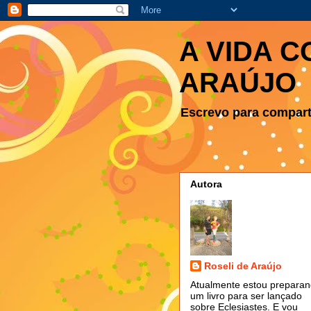
A VIDA C
ARAÚJO
Escrevo para comparti
Autora
Roseli de Araújo
Atualmente estou prepara
um livro para ser lançado
sobre Eclesiastes. E vou