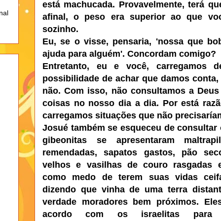
está machucada. Provavelmente, terá que
nal
afinal, o peso era superior ao que vo
sozinho.
Eu, se o visse, pensaria, 'nossa que bo
ajuda para alguém'. Concordam comigo?
Entretanto, eu e você, carregamos d
possibilidade de achar que damos conta,
não. Com isso, não consultamos a Deus
coisas no nosso dia a dia. Por está raz
carregamos situações que não precisaría
Josué também se esqueceu de consultar
gibeonitas se apresentaram maltrap
remendadas, sapatos gastos, pão sec
velhos e vasilhas de couro rasgadas 
como medo de terem suas vidas ceif
dizendo que vinha de uma terra distan
verdade moradores bem próximos. Ele
acordo com os israelitas para