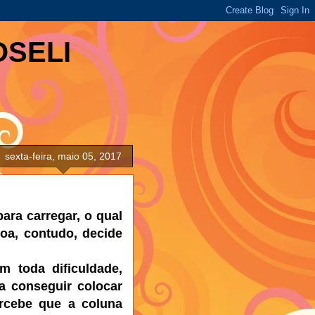
OSELI
sexta-feira, maio 05, 2017
ra carregar, o qual
oa, contudo, decide
m toda dificuldade,
a conseguir colocar
rcebe que a coluna