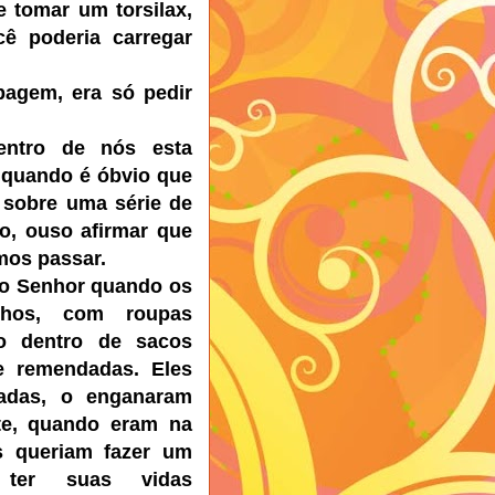
 tomar um torsilax,
cê poderia carregar
bagem, era só pedir
entro de nós esta
 quando é óbvio que
 sobre uma série de
ão,
ouso afirmar que
mos passar.
 o Senhor quando os
ilhos, com roupas
o dentro de sacos
e remendadas. Eles
adas, o enganaram
te, quando eram na
s queriam fazer um
 ter suas vidas