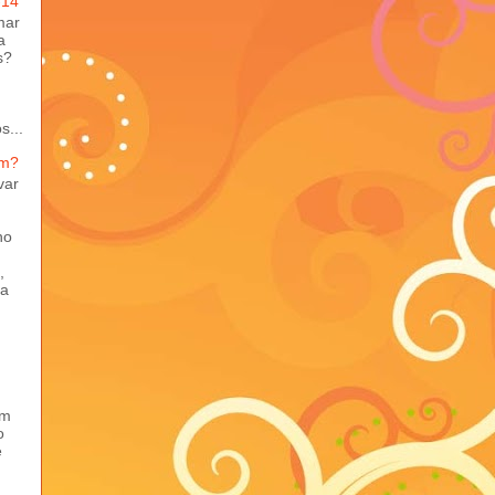
-14
mar
a
s?
s...
em?
var
ho
,
ma
em
o
e