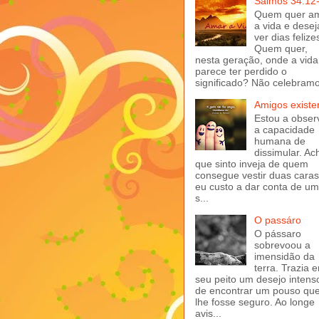
Salmos 34:12
Quem quer a
a vida e desej
ver dias felize
Quem quer,
nesta geração, onde a vida
parece ter perdido o
significado? Não celebramo
Amigos exist
Estou a obser
a capacidade
humana de
dissimular. Ac
que sinto inveja de quem
consegue vestir duas caras
eu custo a dar conta de u
s...
O passáro
O pássaro
sobrevoou a
imensidão da
terra. Trazia 
seu peito um desejo intens
de encontrar um pouso qu
lhe fosse seguro. Ao longe
avis...