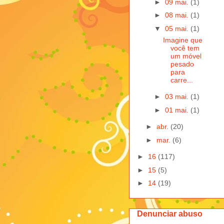
►
09 mai.
(1)
►
08 mai.
(1)
▼
05 mai.
(1)
Imagine que
você tem
um móvel
pesado
para
carre...
►
03 mai.
(1)
►
01 mai.
(1)
►
abr.
(20)
►
mar.
(6)
►
16
(117)
►
15
(5)
►
14
(19)
Denunciar abuso