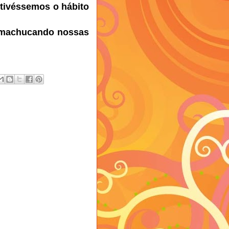
 tivéssemos o hábito
 "machucando nossas