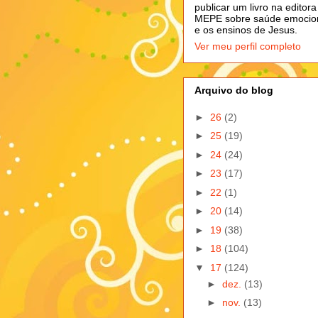
publicar um livro na editora
MEPE sobre saúde emocio
e os ensinos de Jesus.
Ver meu perfil completo
Arquivo do blog
►
26
(2)
►
25
(19)
►
24
(24)
►
23
(17)
►
22
(1)
►
20
(14)
►
19
(38)
►
18
(104)
▼
17
(124)
►
dez.
(13)
►
nov.
(13)