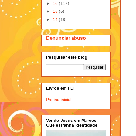
►
16
(117)
►
15
(5)
►
14
(19)
Denunciar abuso
Pesquisar este blog
Livros em PDF
Página inicial
Vendo Jesus em Marcos -
Que estranha identidade