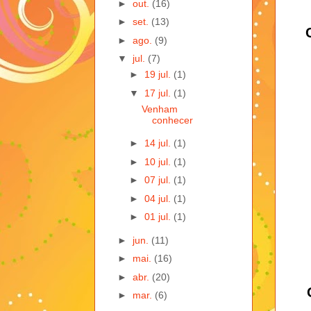
►
out.
(16)
►
set.
(13)
►
ago.
(9)
▼
jul.
(7)
►
19 jul.
(1)
▼
17 jul.
(1)
Venham
conhecer
►
14 jul.
(1)
►
10 jul.
(1)
►
07 jul.
(1)
►
04 jul.
(1)
►
01 jul.
(1)
►
jun.
(11)
►
mai.
(16)
►
abr.
(20)
►
mar.
(6)