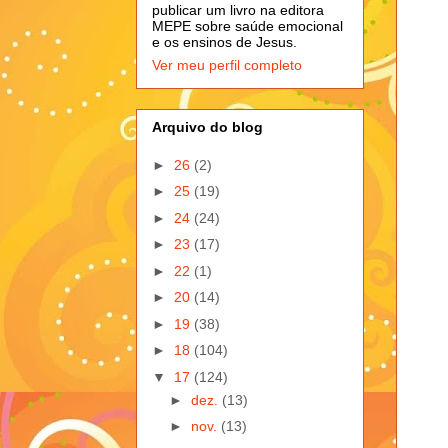
publicar um livro na editora
MEPE sobre saúde emocional
e os ensinos de Jesus.
Ver meu perfil completo
Arquivo do blog
►
26
(2)
►
25
(19)
►
24
(24)
►
23
(17)
►
22
(1)
►
20
(14)
►
19
(38)
►
18
(104)
▼
17
(124)
►
dez.
(13)
►
nov.
(13)