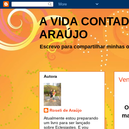
A VIDA CONTAD
ARAÚJO
Escrevo para compartilhar minhas ob
Autora
Ven
O
Roseli de Araújo
ma
Atualmente estou preparando
um livro para ser lançado
sobre Eclesiastes. E vou