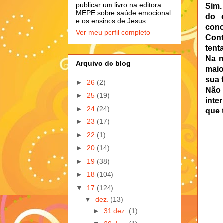
publicar um livro na editora
Sim.
MEPE sobre saúde emocional
do 
e os ensinos de Jesus.
conc
Ver meu perfil completo
Cont
tent
Na m
Arquivo do blog
maio
sua 
►
26
(2)
Não 
►
25
(19)
inte
►
24
(24)
que 
►
23
(17)
►
22
(1)
►
20
(14)
►
19
(38)
►
18
(104)
▼
17
(124)
▼
dez.
(13)
►
31 dez.
(1)