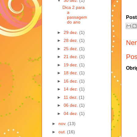
▼
30 dez.
(1)
Dica 2 para
a
Post
passagem
do ano
►
29 dez.
(1)
►
28 dez.
(1)
Nen
►
25 dez.
(1)
Pos
►
21 dez.
(1)
►
19 dez.
(1)
Obri
►
18 dez.
(1)
►
16 dez.
(1)
►
14 dez.
(1)
►
11 dez.
(1)
►
06 dez.
(1)
►
04 dez.
(1)
►
nov.
(13)
►
out.
(16)