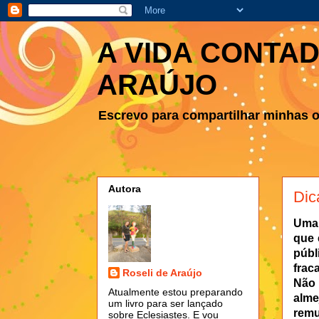
A VIDA CONTAD
ARAÚJO
Escrevo para compartilhar minhas ob
Autora
Dic
Uma 
que 
públ
frac
Roseli de Araújo
Não 
Atualmente estou preparando
alm
um livro para ser lançado
remu
sobre Eclesiastes. E vou