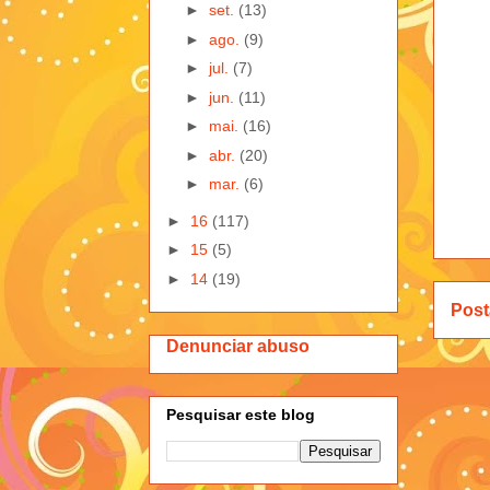
►
set.
(13)
►
ago.
(9)
►
jul.
(7)
►
jun.
(11)
►
mai.
(16)
►
abr.
(20)
►
mar.
(6)
►
16
(117)
►
15
(5)
►
14
(19)
Post
Denunciar abuso
Pesquisar este blog