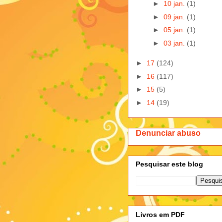
►
10 jan.
(1)
►
09 jan.
(1)
►
05 jan.
(1)
►
03 jan.
(1)
►
17
(124)
►
16
(117)
►
15
(5)
►
14
(19)
Denunciar abuso
Pesquisar este blog
Livros em PDF