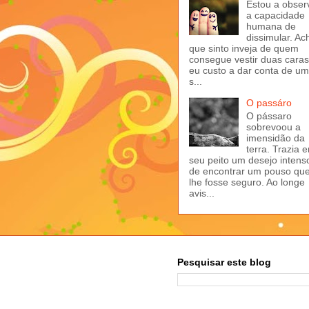
Estou a obser
a capacidade
humana de
dissimular. Ac
que sinto inveja de quem
consegue vestir duas caras
eu custo a dar conta de u
s...
O passáro
O pássaro
sobrevoou a
imensidão da
terra. Trazia 
seu peito um desejo intens
de encontrar um pouso qu
lhe fosse seguro. Ao longe
avis...
Pesquisar este blog