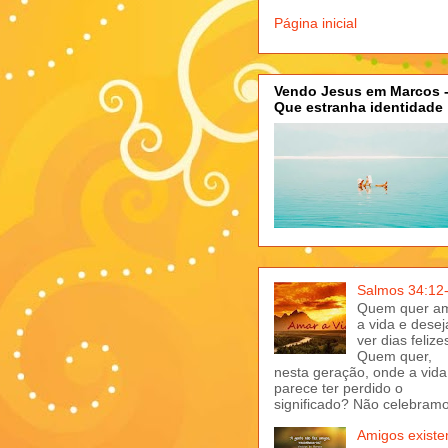
Página inicial
Vendo Jesus em Marcos 
Que estranha identidade
Salmos 34:12
Quem quer a
a vida e desej
ver dias felize
Quem quer,
nesta geração, onde a vida
parece ter perdido o
significado? Não celebramo
Amigos exist