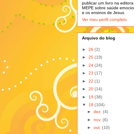
publicar um livro na editora
MEPE sobre saúde emocio
e os ensinos de Jesus.
Ver meu perfil completo
Arquivo do blog
►
26
(2)
►
25
(19)
►
24
(24)
►
23
(17)
►
22
(1)
►
20
(14)
►
19
(38)
▼
18
(104)
►
dez.
(4)
►
nov.
(6)
►
out.
(10)