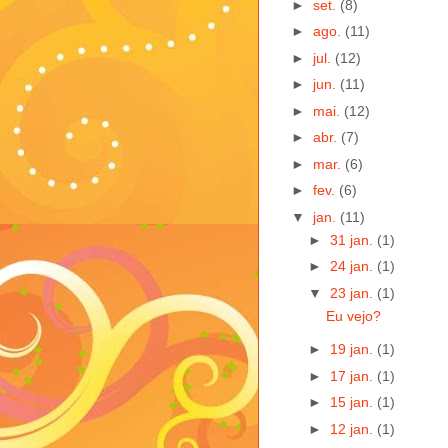
►
set.
(8)
►
ago.
(11)
►
jul.
(12)
►
jun.
(11)
►
mai.
(12)
►
abr.
(7)
►
mar.
(6)
►
fev.
(6)
▼
jan.
(11)
►
31 jan.
(1)
►
24 jan.
(1)
▼
23 jan.
(1)
Eu vejo?
►
19 jan.
(1)
►
17 jan.
(1)
►
15 jan.
(1)
►
12 jan.
(1)