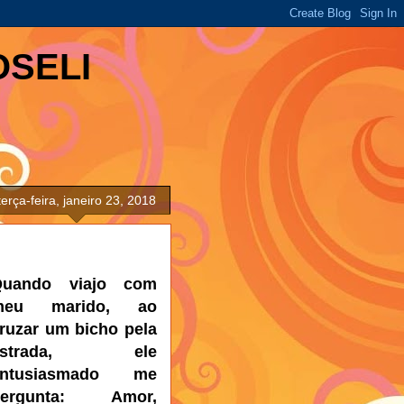
OSELI
terça-feira, janeiro 23, 2018
Quando viajo com
meu marido, ao
ruzar um bicho pela
estrada, ele
entusiasmado me
pergunta: Amor,