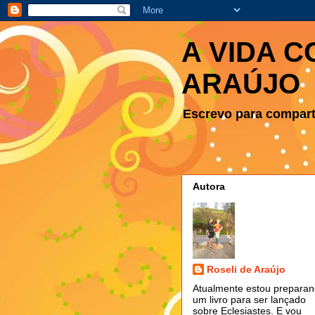
A VIDA C
ARAÚJO
Escrevo para comparti
Autora
Roseli de Araújo
Atualmente estou prepara
um livro para ser lançado
sobre Eclesiastes. E vou