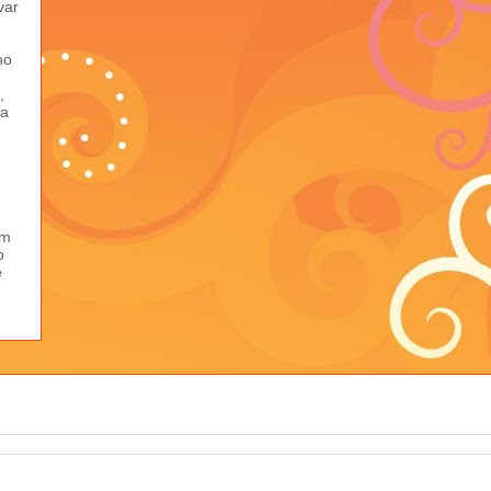
var
ho
,
ma
em
o
e