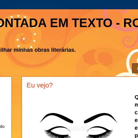
ONTADA EM TEXTO - R
lhar minhas obras literárias.
Eu vejo?
c
ndo