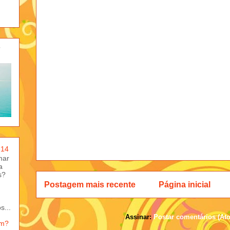
-
-14
mar
a
s?
Postagem mais recente
Página inicial
s...
Assinar:
Postar comentários (At
em?