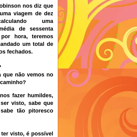
obinson nos diz que
 uma viagem de dez
alculando uma
 média de sessenta
 por hora, teremos
 andado um total de
os fechados.
?
a que não vemos no
o caminho?
 nos fazer humildes,
ser visto, sabe que
sabe tão pitoresco
er visto, é possível