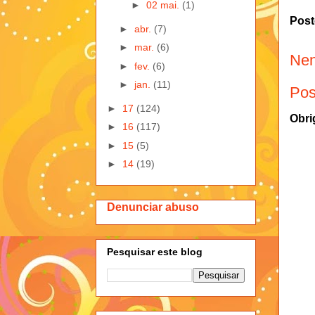
►
02 mai.
(1)
Post
►
abr.
(7)
►
mar.
(6)
Nen
►
fev.
(6)
►
jan.
(11)
Pos
►
17
(124)
Obri
►
16
(117)
►
15
(5)
►
14
(19)
Denunciar abuso
Pesquisar este blog