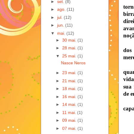
►
set.
(8)
torn
►
ago.
(11)
birr
►
jul.
(12)
dire
►
jun.
(11)
avan
▼
mai.
(12)
noçã
►
30 mai.
(1)
►
28 mai.
(1)
dos 
▼
25 mai.
(1)
mere
Nasce Neros
quan
►
23 mai.
(1)
vida
►
21 mai.
(1)
sua 
►
18 mai.
(1)
de e
►
16 mai.
(1)
►
14 mai.
(1)
capa
►
11 mai.
(1)
►
09 mai.
(1)
►
07 mai.
(1)