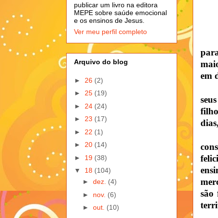
publicar um livro na editora
MEPE sobre saúde emocional
e os ensinos de Jesus.
Ver meu perfil completo
para
Arquivo do blog
mai
em d
►
26
(2)
►
25
(19)
seu
►
24
(24)
filh
►
23
(17)
dias
►
22
(1)
►
20
(14)
con
fel
►
19
(38)
ens
▼
18
(104)
merc
►
dez.
(4)
são 
►
nov.
(6)
terr
►
out.
(10)