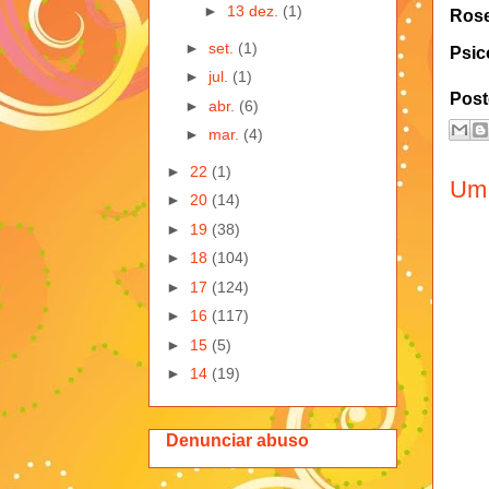
►
13 dez.
(1)
Rose
►
set.
(1)
Psic
►
jul.
(1)
Post
►
abr.
(6)
►
mar.
(4)
►
22
(1)
Um 
►
20
(14)
►
19
(38)
►
18
(104)
►
17
(124)
►
16
(117)
►
15
(5)
►
14
(19)
Denunciar abuso