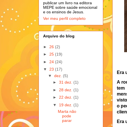
publicar um livro na editora
MEPE sobre saúde emocional
e os ensinos de Jesus.
Ver meu perfil completo
Arquivo do blog
►
26
(2)
►
25
(19)
►
24
(24)
▼
23
(17)
Era 
▼
dez.
(5)
A ro
►
31 dez.
(1)
tem 
►
28 dez.
(1)
mens
►
22 dez.
(1)
vist
▼
19 dez.
(1)
o pe
Marta não
clien
pode
parar
Era 