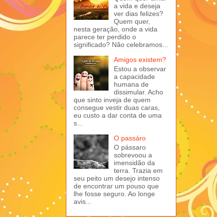
a vida e deseja
ver dias felizes?
Quem quer,
nesta geração, onde a vida
parece ter perdido o
significado? Não celebramos...
Amigos existem?
Estou a observar
a capacidade
humana de
dissimular. Acho
que sinto inveja de quem
consegue vestir duas caras,
eu custo a dar conta de uma
s...
O passáro
O pássaro
sobrevoou a
imensidão da
terra. Trazia em
seu peito um desejo intenso
de encontrar um pouso que
lhe fosse seguro. Ao longe
avis...