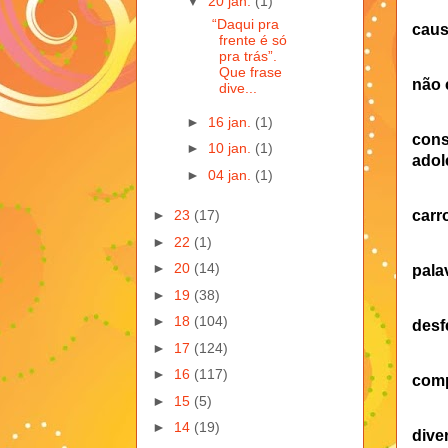
▼
20 jan.
(1)
“Daqui pra
caus
frente é só
pra trás”.
Que frase
não 
dive...
►
16 jan.
(1)
con
►
10 jan.
(1)
adol
►
04 jan.
(1)
carr
►
23
(17)
►
22
(1)
►
20
(14)
pala
►
19
(38)
►
18
(104)
desf
►
17
(124)
►
16
(117)
comp
►
15
(5)
►
14
(19)
dive