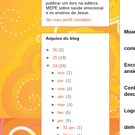
publicar um livro na editora
MEPE sobre saúde emocional
e os ensinos de Jesus.
Ver meu perfil completo
Moac
Arquivo do blog
com
►
26
(2)
►
25
(19)
Enco
▼
24
(24)
ansi
►
nov.
(1)
►
jun.
(2)
Conh
►
mai.
(4)
desc
►
abr.
(3)
►
mar.
(4)
Logo
►
fev.
(5)
▼
jan.
(5)
dinh
►
31 jan.
(1)