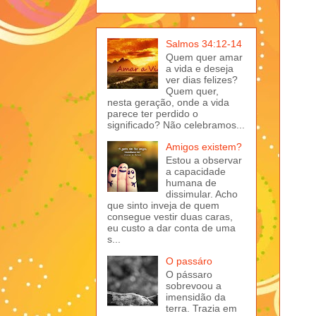
Salmos 34:12-14
Quem quer amar
a vida e deseja
ver dias felizes?
Quem quer,
nesta geração, onde a vida
parece ter perdido o
significado? Não celebramos...
Amigos existem?
Estou a observar
a capacidade
humana de
dissimular. Acho
que sinto inveja de quem
consegue vestir duas caras,
eu custo a dar conta de uma
s...
O passáro
O pássaro
sobrevoou a
imensidão da
terra. Trazia em