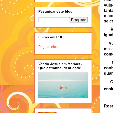
vuln
tant
Pesquisar este blog
e co
se c
É
igual
Livros em PDF
Ao 
Página inicial
me a
como
Sua
Vendo Jesus em Marcos -
conh
Que estranha identidade
quan
C
ensi
Rose