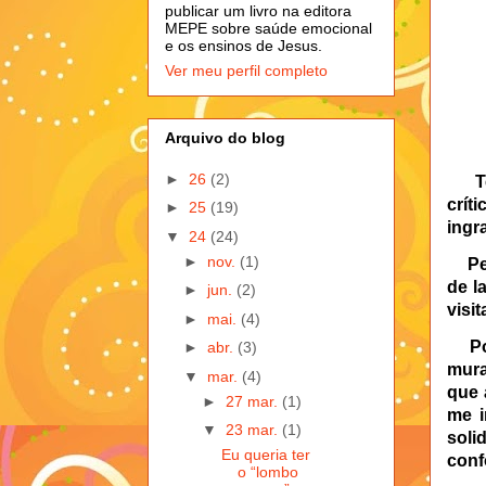
publicar um livro na editora
MEPE sobre saúde emocional
e os ensinos de Jesus.
Ver meu perfil completo
Arquivo do blog
►
26
(2)
T
críti
►
25
(19)
ingra
▼
24
(24)
►
nov.
(1)
Pe
de l
►
jun.
(2)
visi
►
mai.
(4)
P
►
abr.
(3)
mura
▼
mar.
(4)
que 
►
27 mar.
(1)
me i
▼
23 mar.
(1)
so
Eu queria ter
conf
o “lombo