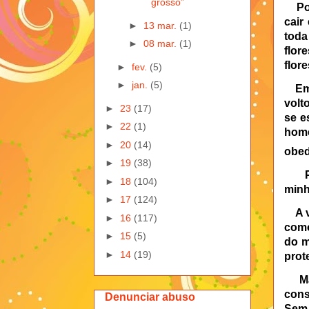
grosso”
Po
cair
►
13 mar.
(1)
toda
►
08 mar.
(1)
flor
flor
►
fev.
(5)
►
jan.
(5)
Em
volt
►
23
(17)
se e
►
22
(1)
hom
►
20
(14)
obed
►
19
(38)
►
18
(104)
minh
►
17
(124)
A 
►
16
(117)
como
►
15
(5)
do m
►
14
(19)
prot
M
cons
Denunciar abuso
Sem 