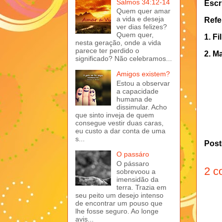
Salmos 34:12-14
Escr
Quem quer amar
a vida e deseja
Refe
ver dias felizes?
Quem quer,
1.
Fi
nesta geração, onde a vida
parece ter perdido o
2.
Ma
significado? Não celebramos...
Amigos existem?
Estou a observar
a capacidade
humana de
dissimular. Acho
que sinto inveja de quem
consegue vestir duas caras,
eu custo a dar conta de uma
s...
Post
O passáro
O pássaro
2 c
sobrevoou a
imensidão da
terra. Trazia em
seu peito um desejo intenso
de encontrar um pouso que
lhe fosse seguro. Ao longe
avis...