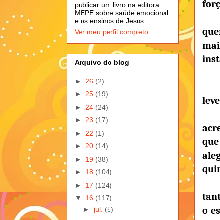
for
publicar um livro na editora
MEPE sobre saúde emocional
e os ensinos de Jesus.
que
Ver meu perfil completo
mai
inst
Arquivo do blog
►
26
(2)
►
25
(19)
leve
►
24
(24)
►
23
(17)
acr
►
22
(1)
que
►
20
(14)
ale
►
19
(38)
qui
►
18
(104)
►
17
(124)
tant
▼
16
(117)
o es
►
jul.
(5)