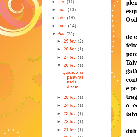
►
jun.
(11)
ple
►
mai.
(13)
esq
►
abr.
(19)
O si
►
mar.
(14)
▼
fev.
(28)
de 
►
29 fev.
(2)
fei
►
28 fev.
(1)
per
►
27 fev.
(1)
Tal
▼
26 fev.
(1)
gal
Quando as
palavras
con
nada
dizem
é pr
tra
►
25 fev.
(1)
o e
►
24 fev.
(1)
talv
►
23 fev.
(1)
►
22 fev.
(1)
►
21 fev.
(1)
dúb