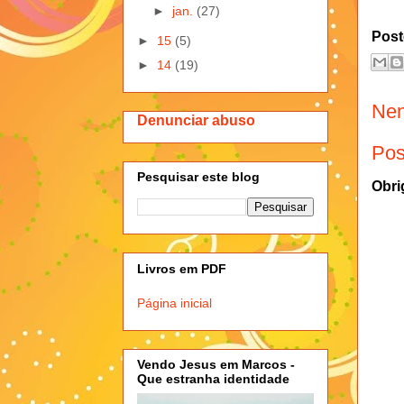
►
jan.
(27)
Post
►
15
(5)
►
14
(19)
Nen
Denunciar abuso
Pos
Pesquisar este blog
Obri
Livros em PDF
Página inicial
Vendo Jesus em Marcos -
Que estranha identidade