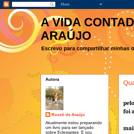
A VIDA CONTAD
ARAÚJO
Escrevo para compartilhar minhas ob
Autora
Qua
pel
foi 
Roseli de Araújo
Atualmente estou preparando
mai
um livro para ser lançado
sobre Eclesiastes. E vou