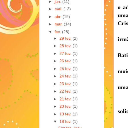
►
jun.
(11)
o a
►
mai.
(13)
uma
►
abr.
(19)
Cris
►
mar.
(14)
▼
fev.
(28)
►
29 fev.
(2)
irm
►
28 fev.
(1)
►
27 fev.
(1)
Bati
►
26 fev.
(1)
►
25 fev.
(1)
moí
►
24 fev.
(1)
►
23 fev.
(1)
uma
►
22 fev.
(1)
►
21 fev.
(1)
►
20 fev.
(1)
soli
►
19 fev.
(1)
▼
18 fev.
(1)