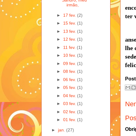
Sandro, meu
irmão,
enco
►
17 fev.
(2)
ter 
►
15 fev.
(1)
►
13 fev.
(1)
anse
►
12 fev.
(1)
lhe 
►
11 fev.
(1)
►
10 fev.
(1)
sed
►
09 fev.
(1)
feli
►
08 fev.
(1)
Post
►
06 fev.
(1)
►
05 fev.
(1)
►
04 fev.
(1)
Nen
►
03 fev.
(1)
►
02 fev.
(1)
Pos
►
01 fev.
(1)
Obri
►
jan.
(27)