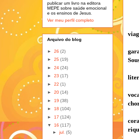
publicar um livro na editora
MEPE sobre saúde emocional
e os ensinos de Jesus.
Ver meu perfil completo
viag
Arquivo do blog
gara
►
26
(2)
Sou
►
25
(19)
►
24
(24)
►
23
(17)
lite
►
22
(1)
►
20
(14)
voc
►
19
(38)
chor
►
18
(104)
►
17
(124)
cor
▼
16
(117)
riqu
►
jul.
(5)