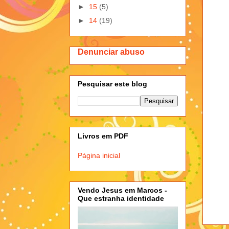
►
15
(5)
►
14
(19)
Denunciar abuso
Pesquisar este blog
Livros em PDF
Página inicial
Vendo Jesus em Marcos -
Que estranha identidade