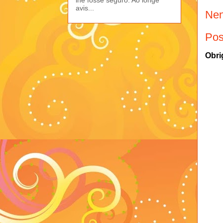
avis...
Nen
Pos
Obri