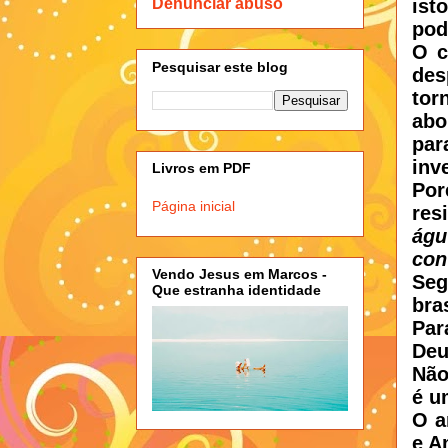
ist
Denunciar abuso
pod
O c
Pesquisar este blog
des
tor
abo
par
inv
Livros em PDF
Por
Página inicial
res
ág
con
Vendo Jesus em Marcos -
Seg
Que estranha identidade
bra
Par
Deu
Não
é u
O a
e A