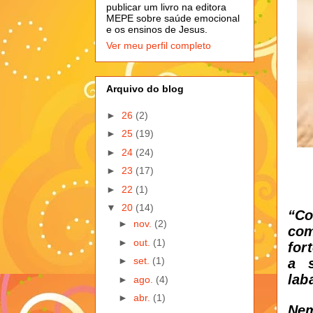
publicar um livro na editora
MEPE sobre saúde emocional
e os ensinos de Jesus.
Ver meu perfil completo
Arquivo do blog
►
26
(2)
►
25
(19)
►
24
(24)
►
23
(17)
►
22
(1)
▼
20
(14)
“Co
►
nov.
(2)
com
►
out.
(1)
for
a s
►
set.
(1)
lab
►
ago.
(4)
►
abr.
(1)
Nem