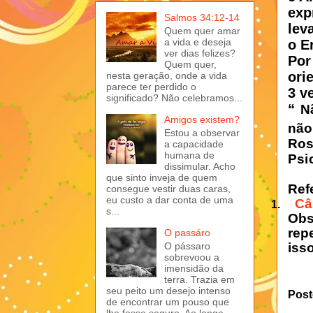
exp
Salmos 34:12-14
lev
Quem quer amar
o E
a vida e deseja
ver dias felizes?
Por
Quem quer,
ori
nesta geração, onde a vida
parece ter perdido o
3 v
significado? Não celebramos...
“
N
Amigos existem?
não
Estou a observar
Ros
a capacidade
humana de
Psi
dissimular. Acho
que sinto inveja de quem
Ref
consegue vestir duas caras,
eu custo a dar conta de uma
Câ
1.
s...
Obs
rep
O passáro
O pássaro
iss
sobrevoou a
imensidão da
terra. Trazia em
seu peito um desejo intenso
Post
de encontrar um pouso que
lhe fosse seguro. Ao longe