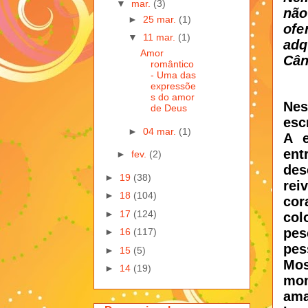
▼
mar.
(3)
não
►
25 mar.
(1)
ofe
▼
11 mar.
(1)
adq
Amor
Cân
romântico
- Uma das
expressõe
s do amor
Nes
de Deus
escr
►
04 mar.
(1)
A e
ent
►
fev.
(2)
des
►
19
(38)
rei
►
18
(104)
cor
►
17
(124)
col
pes
►
16
(117)
pes
►
15
(5)
Mos
►
14
(19)
mon
ama